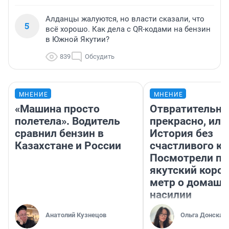
Алданцы жалуются, но власти сказали, что
5
всё хорошо. Как дела с QR-кодами на бензин
в Южной Якутии?
839
Обсудить
МНЕНИЕ
МНЕНИЕ
«Машина просто
Отвратительно
полетела». Водитель
прекрасно, или
сравнил бензин в
История без
Казахстане и России
счастливого ко
Посмотрели п
якутский коро
метр о домаш
насилии
Анатолий Кузнецов
Ольга Донская