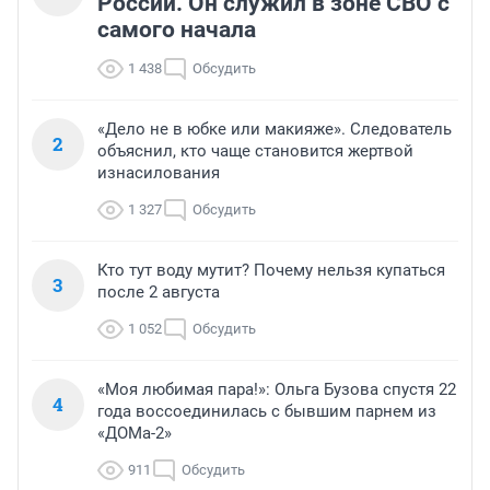
России. Он служил в зоне СВО с
самого начала
1 438
Обсудить
«Дело не в юбке или макияже». Следователь
2
объяснил, кто чаще становится жертвой
изнасилования
1 327
Обсудить
Кто тут воду мутит? Почему нельзя купаться
3
после 2 августа
1 052
Обсудить
«Моя любимая пара!»: Ольга Бузова спустя 22
4
года воссоединилась с бывшим парнем из
«ДОМа-2»
911
Обсудить