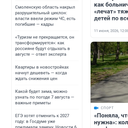
как больни
Смоленскую область накрыл
«лечат» тя
разрушительный циклон:
детей по вс
власти ввели режим ЧС, есть
погибшие — кадры
11 июня, 2026, 12:0
«Туризм не прекращается, он
трансформируется»: как
россияне будут отдыхать в
августе — ответ эксперта
Квартиры в новостройках
начнут дешеветь — когда
ждать снижения цен
Какой будет зима, можно
узнать по погоде 7 августа —
важные приметы
СПОРТ
«Поняла, чт
ЕГЭ хотят отменить к 2027
нужна»: ко
году: в Госдуме уже
придумали замену. Новости 6