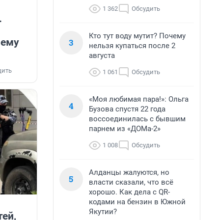
1 362
Обсудить
.
Кто тут воду мутит? Почему
чему
3
нельзя купаться после 2
августа
дить
1 061
Обсудить
«Моя любимая пара!»: Ольга
4
Бузова спустя 22 года
воссоединилась с бывшим
парнем из «ДОМа-2»
1 008
Обсудить
Алданцы жалуются, но
5
власти сказали, что всё
хорошо. Как дела с QR-
кодами на бензин в Южной
Якутии?
тей,