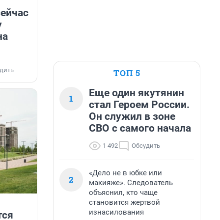
сейчас
у
на
дить
ТОП 5
Еще один якутянин
1
стал Героем России.
Он служил в зоне
СВО с самого начала
1 492
Обсудить
«Дело не в юбке или
2
макияже». Следователь
объяснил, кто чаще
становится жертвой
изнасилования
тся