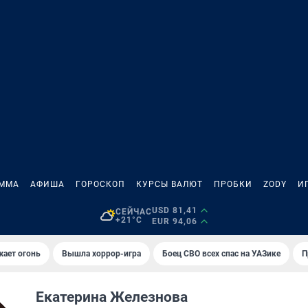
АММА
АФИША
ГОРОСКОП
КУРСЫ ВАЛЮТ
ПРОБКИ
ZODY
И
USD 81,41
СЕЙЧАС
+21°C
EUR 94,06
жает огонь
Вышла хоррор-игра
Боец СВО всех спас на УАЗике
П
Екатерина Железнова