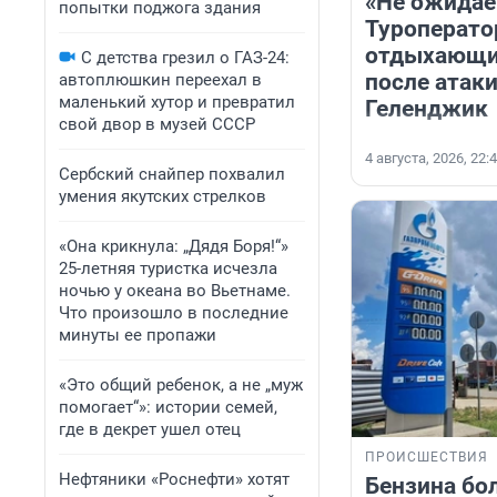
«Не ожидае
попытки поджога здания
Туроперато
отдыхающих
С детства грезил о ГАЗ-24:
после атак
автоплюшкин переехал в
маленький хутор и превратил
Геленджик
свой двор в музей СССР
4 августа, 2026, 22:
Сербский снайпер похвалил
умения якутских стрелков
«Она крикнула: „Дядя Боря!“»
25-летняя туристка исчезла
ночью у океана во Вьетнаме.
Что произошло в последние
минуты ее пропажи
«Это общий ребенок, а не „муж
помогает“»: истории семей,
где в декрет ушел отец
ПРОИСШЕСТВИЯ
Нефтяники «Роснефти» хотят
Бензина бо