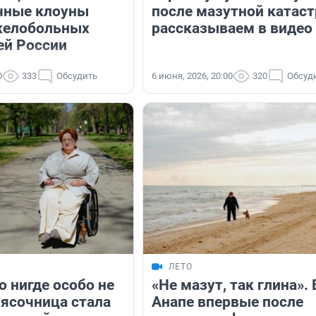
чные клоуны
после мазутной катас
желобольных
рассказываем в видео
ей России
0
333
Обсудить
6 июня, 2026, 20:00
320
Обсуд
ЛЕТО
о нигде особо не
«Не мазут, так глина». 
лясочница стала
Анапе впервые после