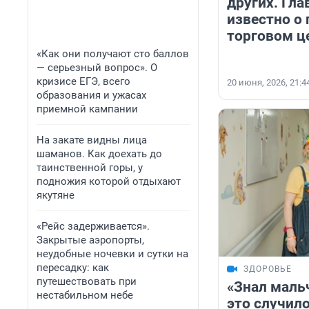
других. Гла
известно о
торговом ц
«Как они получают сто баллов
— серьезный вопрос». О
кризисе ЕГЭ, всего
20 июня, 2026, 21:4
образования и ужасах
приемной кампании
На закате видны лица
шаманов. Как доехать до
таинственной горы, у
подножия которой отдыхают
якутяне
«Рейс задерживается».
Закрытые аэропорты,
неудобные ночевки и сутки на
пересадку: как
ЗДОРОВЬЕ
путешествовать при
«Знал мальч
нестабильном небе
это случило