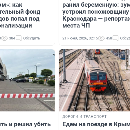
ом»: как
ранил беременную: зу
тельный фонд
устроил поножовщину
дов попал под
Краснодара — репорта
онализации
места ЧП
0
384
Обсудить
21 июня, 2026, 02:15
458
Обсу
ДОРОГИ И ТРАНСПОРТ
ить и решил убить
Едем на поезде в Крым