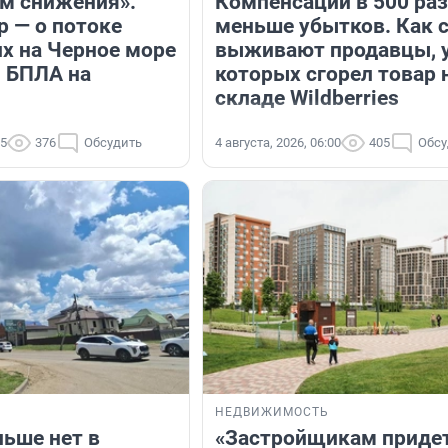
м снижения».
Компенсации в 500 раз
р — о потоке
меньше убытков. Как 
 на Черное море
выживают продавцы, 
и БПЛА на
которых сгорел товар 
складе Wildberries
45
376
Обсудить
4 августа, 2026, 06:00
405
Обсу
НЕДВИЖИМОСТЬ
льше нет в
«Застройщикам приде