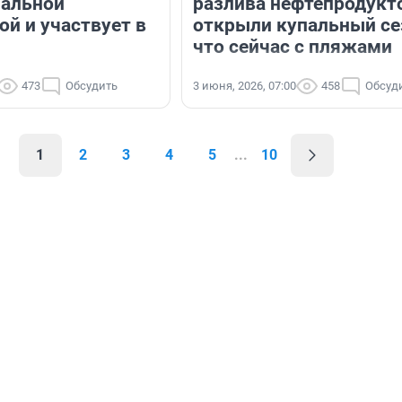
нальной
разлива нефтепродукт
ой и участвует в
открыли купальный се
что сейчас с пляжами
473
Обсудить
3 июня, 2026, 07:00
458
Обсуд
1
2
3
4
5
...
10