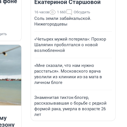
а фоне
Екатериной Старшовой
16 часов
1 660
Обсудить
Соль земли забайкальской.
Нижегородцевы
дить
«Четырех мужей потеряла»: Прохор
Шаляпин проболтался о новой
возлюбленной
«Мне сказали, что нам нужно
расстаться». Московского врача
уволили из клиники из-за мата в
личном блоге
Знаменитая тикток-блогер,
рассказывавшая о борьбе с редкой
формой рака, умерла в возрасте 26
лет
ему
езону