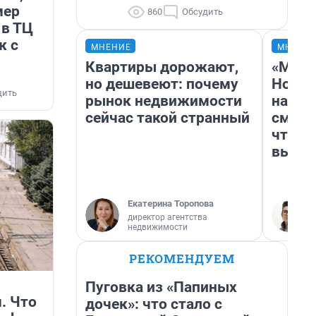
мер
860
Обсудить
 в ТЦ
ж с
МНЕНИЕ
МНЕНИ
Квартиры дорожают,
«Мы в
но дешевеют: почему
Нолан
дить
рынок недвижимости
настр
сейчас такой странный
смотр
чтобы
выгля
Екатерина Торопова
директор агентства
недвижимости
РЕКОМЕНДУЕМ
Пуговка из «Папиных
. Что
дочек»: что стало с