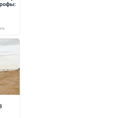
трофы:
ить
В