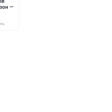
ов
зон —
ить