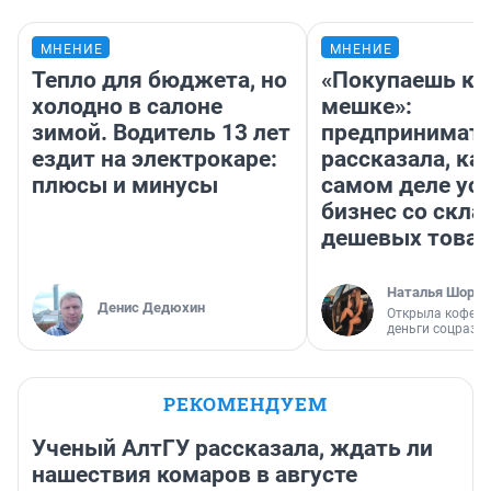
МНЕНИЕ
МНЕНИЕ
Тепло для бюджета, но
«Покупаешь ко
холодно в салоне
мешке»:
зимой. Водитель 13 лет
предпринимат
ездит на электрокаре:
рассказала, как
плюсы и минусы
самом деле ус
бизнес со скл
дешевых това
Наталья Шорох
Денис Дедюхин
Открыла кофейн
деньги соцразв
РЕКОМЕНДУЕМ
Ученый АлтГУ рассказала, ждать ли
нашествия комаров в августе