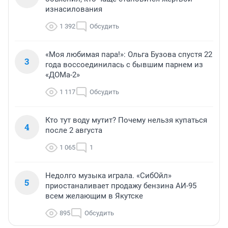
изнасилования
1 392
Обсудить
«Моя любимая пара!»: Ольга Бузова спустя 22
3
года воссоединилась с бывшим парнем из
«ДОМа-2»
1 117
Обсудить
Кто тут воду мутит? Почему нельзя купаться
4
после 2 августа
1 065
1
Недолго музыка играла. «СибОйл»
5
приостаналивает продажу бензина АИ-95
всем желающим в Якутске
895
Обсудить