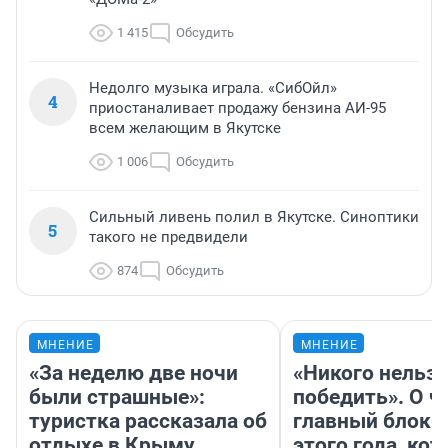
1 415
Обсудить
Недолго музыка играла. «СибОйл»
4
приостаналивает продажу бензина АИ-95
всем желающим в Якутске
1 006
Обсудить
Сильный ливень полил в Якутске. Синоптики
5
такого не предвидели
874
Обсудить
МНЕНИЕ
МНЕНИЕ
«За неделю две ночи
«Никого нельз
были страшные»:
победить». О ч
туристка рассказала об
главный блокб
отдыхе в Крыму
этого года, ко