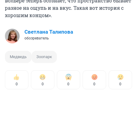
вольере теперь осознает, что пространство бывает
разное на ощупь и на вкус. Такая вот история с
хорошим концом».
Светлана Талипова
обозреватель
Медведь
Зоопарк
0
0
0
0
0