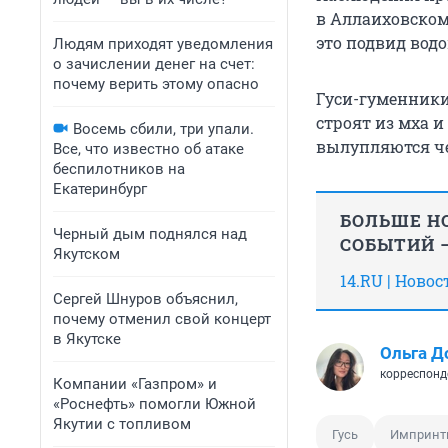
в Аллаиховском
это подвид вод
Людям приходят уведомления
о зачислении денег на счет:
почему верить этому опасно
Гуси-гуменники 
строят из мха и
Восемь сбили, три упали.
вылупляются чер
Все, что известно об атаке
беспилотников на
Екатеринбург
БОЛЬШЕ НО
Черный дым поднялся над
СОБЫТИЙ —
Якутском
14.RU | Ново
Сергей Шнуров объяснил,
почему отменил свой концерт
в Якутске
Ольга Д
корреспонд
Компании «Газпром» и
«Роснефть» помогли Южной
Якутии с топливом
Гусь
Импринт