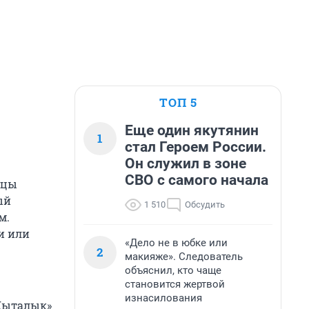
ТОП 5
Еще один якутянин
1
стал Героем России.
Он служил в зоне
СВО с самого начала
нцы
ый
1 510
Обсудить
м.
и или
«Дело не в юбке или
2
макияже». Следователь
объяснил, кто чаще
становится жертвой
изнасилования
«Кыталык»