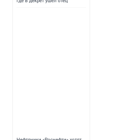
где в декрет ушел отец
Нефтяники «Роснефти» хотят