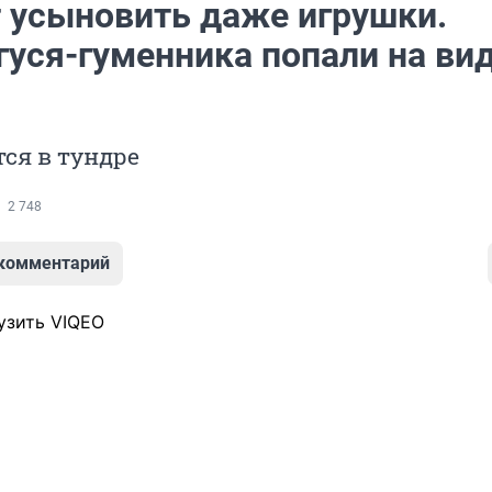
т усыновить даже игрушки.
гуся-гуменника попали на вид
тся в тундре
2 748
 комментарий
узить VIQEO