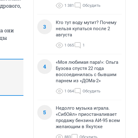
дрового,
1 381
Обсудить
Кто тут воду мутит? Почему
3
нельзя купаться после 2
да они
августа
нцы
1 065
1
«Моя любимая пара!»: Ольга
4
Бузова спустя 22 года
воссоединилась с бывшим
парнем из «ДОМа-2»
1 064
Обсудить
Недолго музыка играла.
5
«СибОйл» приостаналивает
продажу бензина АИ-95 всем
желающим в Якутске
883
Обсудить