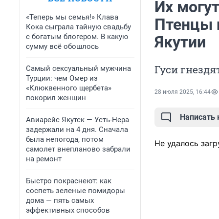
Их могу
«Теперь мы семья!» Клава
Птенцы 
Кока сыграла тайную свадьбу
с богатым блогером. В какую
Якутии
сумму всё обошлось
Гуси гнездя
Самый сексуальный мужчина
Турции: чем Омер из
«Клюквенного щербета»
28 июля 2025, 16:44
покорил женщин
Написать
Авиарейс Якутск — Усть-Нера
задержали на 4 дня. Сначала
была непогода, потом
Не удалось загр
самолет внепланово забрали
на ремонт
Быстро покраснеют: как
соспеть зеленые помидоры
дома — пять самых
эффективных способов