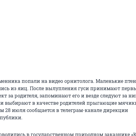
менника попали на видео орнитолога. Маленькие пте
ись из яиц. После вылупления гуси принимают перв
т за родителя, запоминают его и везде следуют за ни
ки выбирают в качестве родителей прыгающие мячик
ом 28 июля сообщается в телеграм-канале дирекции
спублики.
водились в государственном природном заказнике 