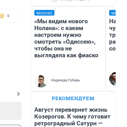
МНЕНИЕ
МНЕНИ
0
«Мы видим нового
Насле
Нолана»: с каким
чудом
настроем нужно
транс
смотреть «Одиссею»,
разне
чтобы она не
совет
выглядела как фиаско
Надежда Губарь
РЕКОМЕНДУЕМ
Август перевернет жизнь
Козерогов. К чему готовит
ретроградный Сатурн —