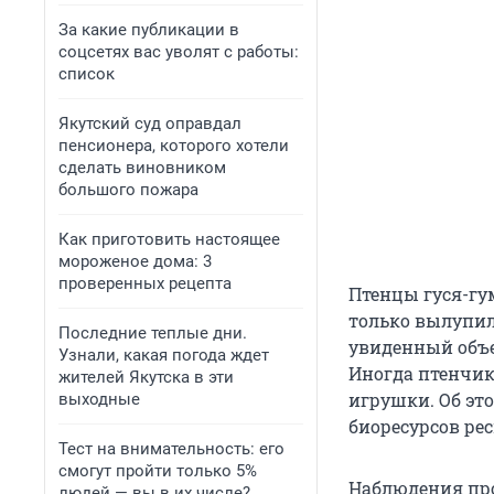
За какие публикации в
соцсетях вас уволят с работы:
список
Якутский суд оправдал
пенсионера, которого хотели
сделать виновником
большого пожара
Как приготовить настоящее
мороженое дома: 3
проверенных рецепта
Птенцы гуся-гу
только вылупил
Последние теплые дни.
увиденный объек
Узнали, какая погода ждет
Иногда птенчи
жителей Якутска в эти
игрушки. Об эт
выходные
биоресурсов ре
Тест на внимательность: его
смогут пройти только 5%
Наблюдения про
людей — вы в их числе?