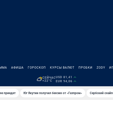
АММА
АФИША
ГОРОСКОП
КУРСЫ ВАЛЮТ
ПРОБКИ
ZODY
И
USD 81,41
СЕЙЧАС
+22°C
EUR 94,06
не приедет
Юг Якутии получил бензин от «Газпром»
Сербский снайп