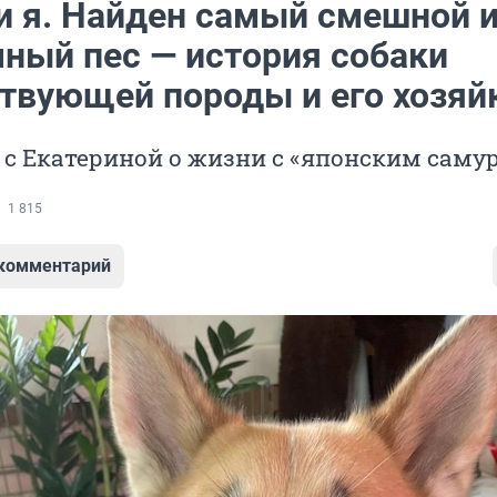
и я. Найден самый смешной 
чный пес — история собаки
твующей породы и его хозяй
с Екатериной о жизни с «японским саму
1 815
 комментарий