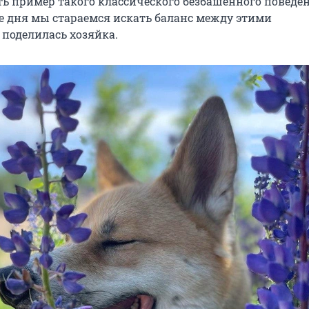
ь пример такого классического безбашенного поведе
ие дня мы стараемся искать баланс между этими
 поделилась хозяйка.