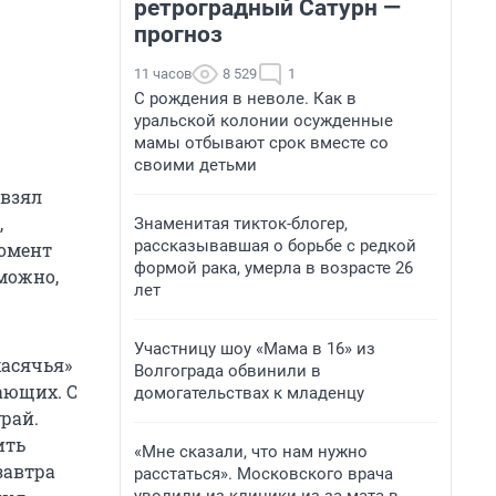
ретроградный Сатурн —
прогноз
11 часов
8 529
1
С рождения в неволе. Как в
уральской колонии осужденные
мамы отбывают срок вместе со
своими детьми
 взял
,
Знаменитая тикток-блогер,
рассказывавшая о борьбе с редкой
момент
формой рака, умерла в возрасте 26
зможно,
лет
Участницу шоу «Мама в 16» из
хасячья»
Волгограда обвинили в
ающих. С
домогательствах к младенцу
урай.
ить
«Мне сказали, что нам нужно
завтра
расстаться». Московского врача