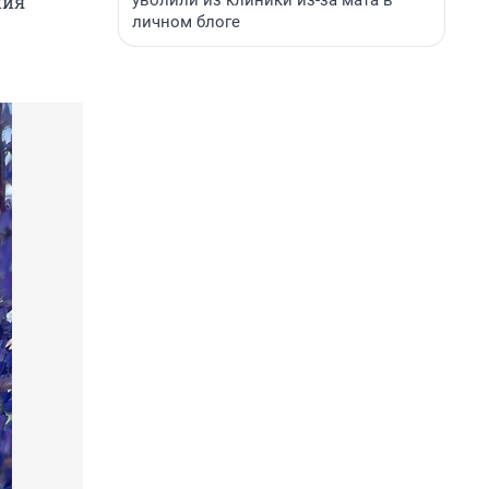
уволили из клиники из-за мата в
ния
личном блоге