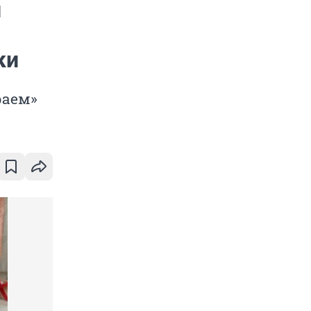
и
ки
раем»