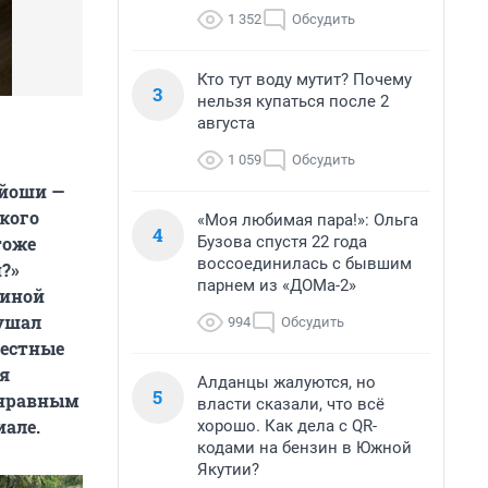
1 352
Обсудить
Кто тут воду мутит? Почему
3
нельзя купаться после 2
августа
1 059
Обсудить
айоши —
кого
«Моя любимая пара!»: Ольга
4
Бузова спустя 22 года
тоже
воссоединилась с бывшим
и?»
парнем из «ДОМа-2»
риной
лушал
994
Обсудить
вестные
ия
Алданцы жалуются, но
5
енравным
власти сказали, что всё
иале.
хорошо. Как дела с QR-
кодами на бензин в Южной
Якутии?