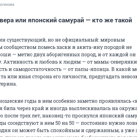
Логинова
вера или японский самурай — кто же такой
мин существующий, но не официальный: мировым
 сообществом помесь хаски и акита-ину породой не
йоши — метис двух аборигенных пород, и от каждой он
у. Активность и любовь к людям — от мамы-северянки
сть и самодостаточность — от папы-японца. В какой 
та или иная сторона его личности, предугадать нево
терина.
юношеские годы в нем особенно заметно проявлялась «
ая била через край и иногда выплескивалась на окруж
то после трех лет, наконец-то проснулся японский сам
ды соседствуют в нем 50 на 50 — постоянно нужно лов
годня он может быть спокойным и сдержанным, а уже 