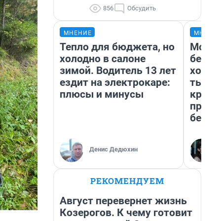
856
Обсудить
МНЕНИЕ
МНЕНИ
Тепло для бюджета, но
Мой б
холодно в салоне
береж
зимой. Водитель 13 лет
хотел
ездит на электрокаре:
тысяч
плюсы и минусы
креди
приех
безоп
Денис Дедюхин
РЕКОМЕНДУЕМ
Август перевернет жизнь
Козерогов. К чему готовит