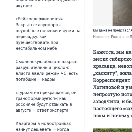
якутяне
«Рейс задерживается».
Закрытые аэропорты,
неудобные ночевки и сутки на
Вы даже не представля
пересадку: как
Источник: 
Екатерина 
путешествовать при
нестабильном небе
Кажется, мы на
метис сибирско
Смоленскую область накрыл
красавца, нево
разрушительный циклон:
„хаскиту“, жела
власти ввели режим ЧС, есть
погибшие — кадры
Корреспондент
Логиновой и уз
«Туризм не прекращается, он
непростую исто
трансформируется»: как
заводчики, и б
россияне будут отдыхать в
настоящего «са
августе — ответ эксперта
псом и почему 
Квартиры в новостройках
начнут дешеветь — когда