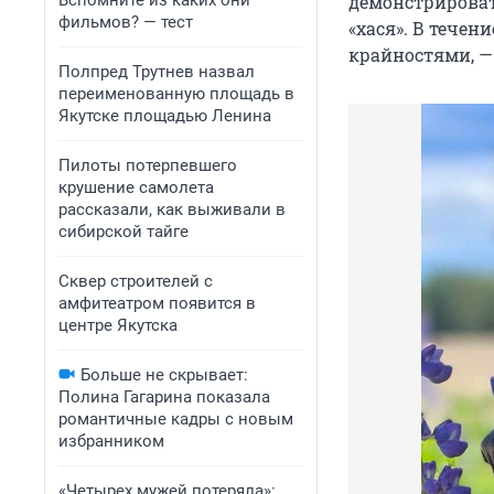
Вспомните из каких они
демонстрироват
фильмов? — тест
«хася». В течен
крайностями, —
Полпред Трутнев назвал
переименованную площадь в
Якутске площадью Ленина
Пилоты потерпевшего
крушение самолета
рассказали, как выживали в
сибирской тайге
Сквер строителей с
амфитеатром появится в
центре Якутска
Больше не скрывает:
Полина Гагарина показала
романтичные кадры с новым
избранником
«Четырех мужей потеряла»: