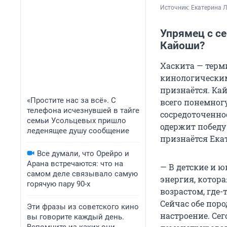
Источник: 
Екатерина 
Упрямец с се
Кайоши?
Хаскита — тер
кинологическим
признаётся. Ка
«Простите нас за всё». С
всего понемног
телефона исчезнувшей в тайге
сосредоточенно
семьи Усольцевых пришло
одержит победу 
леденящее душу сообщение
признаётся Ека
Все думали, что Орейро и
Арана встречаются: что на
— В детские и 
самом деле связывало самую
энергия, котор
горячую пару 90-х
возрастом, где-
Сейчас обе поро
Эти фразы из советского кино
настроение. Се
вы говорите каждый день.