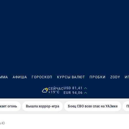
АММА
АФИША
ГОРОСКОП
КУРСЫ ВАЛЮТ
ПРОБКИ
ZODY
И
USD 81,41
СЕЙЧАС
+19°C
EUR 94,06
жает огонь
Вышла хоррор-игра
Боец СВО всех спас на УАЗике
П
ЬЮ