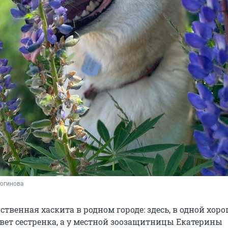
Логинова
твенная хаскита в родном городе: здесь, в одной хор
ивет сестренка, а у местной зоозащитницы Екатерины