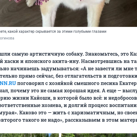
ете, какой характер скрывается за этими голубыми глазами
Логинова
шли самую артистичную собаку. Знакомьтесь, это К
й хаски и японского акита-ину. Насмотревшись на та
льно начинаешь задумываться: «А не завести ли мне 
тельно прямо сейчас, без отлагательств и подготовк
NN.RU
поговорил с хозяйкой смешного песика Екате
нал, почему это не самая хорошая идея. А еще — выс
рию жизни Кайоши, в которой было всё: и недобросо
езответственные хозяева, и долгий процесс воспитан
мурая». Каково это — жить с харизматичным, но сво
«второго такого не надо», рассказываем в этом матер