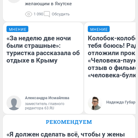
желающим в Якутске
1 090
Обсудить
МНЕНИЕ
МНЕНИЕ
«За неделю две ночи
Колобок-колобо
были страшные»:
тебя боюсь! Рад
туристка рассказала об
отложили прок
отдыхе в Крыму
«Человека-паук
отзыв о фильме
«человека-булк
Александра Исмайлова
Надежда Губарь
заместитель главного
редактора 63.RU
РЕКОМЕНДУЕМ
«Я должен сделать всё, чтобы у жены