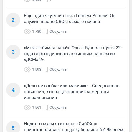
Еще один якутянин стал Героем России. Он
2
служил в зоне СВО с самого начала
1 780
Обсудить
«Моя любимая пара!»: Ольга Бузова спустя 22
3
года воссоединилась с бывшим парнем из
«ДОМа-2»
1 593
Обсудить
«Дело не в юбке или макияже». Следователь
4
объяснил, кто чаще становится жертвой
изнасилования
1 561
Обсудить
Недолго музыка играла. «СибОйл»
5
приостаналивает продажу бензина АИ-95 всем