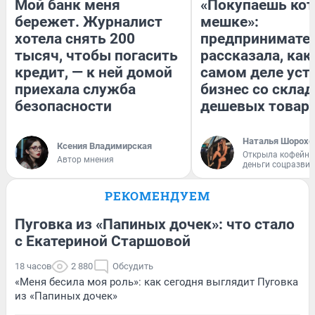
Мой банк меня
«Покупаешь кот
бережет. Журналист
мешке»:
хотела снять 200
предпринимате
тысяч, чтобы погасить
рассказала, как
кредит, — к ней домой
самом деле уст
приехала служба
бизнес со скла
безопасности
дешевых товар
Наталья Шорохо
Ксения Владимирская
Открыла кофейну
Автор мнения
деньги соцразви
РЕКОМЕНДУЕМ
Пуговка из «Папиных дочек»: что стало
с Екатериной Старшовой
18 часов
2 880
Обсудить
«Меня бесила моя роль»: как сегодня выглядит Пуговка
из «Папиных дочек»