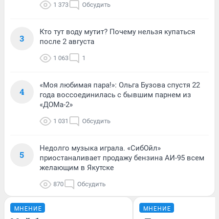
1 373
Обсудить
Кто тут воду мутит? Почему нельзя купаться
3
после 2 августа
1 063
1
«Моя любимая пара!»: Ольга Бузова спустя 22
4
года воссоединилась с бывшим парнем из
«ДОМа-2»
1 031
Обсудить
Недолго музыка играла. «СибОйл»
5
приостаналивает продажу бензина АИ-95 всем
желающим в Якутске
870
Обсудить
МНЕНИЕ
МНЕНИЕ