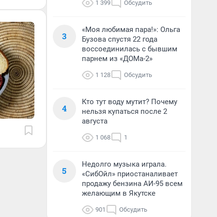
1 399
Обсудить
«Моя любимая пара!»: Ольга
3
Бузова спустя 22 года
воссоединилась с бывшим
парнем из «ДОМа-2»
1 128
Обсудить
Кто тут воду мутит? Почему
4
нельзя купаться после 2
августа
1 068
1
Недолго музыка играла.
5
«СибОйл» приостаналивает
продажу бензина АИ-95 всем
желающим в Якутске
901
Обсудить