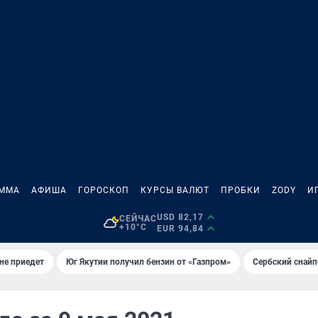
АММА
АФИША
ГОРОСКОП
КУРСЫ ВАЛЮТ
ПРОБКИ
ZODY
И
USD 82,17
СЕЙЧАС
+10°C
EUR 94,84
не приедет
Юг Якутии получил бензин от «Газпром»
Сербский снайп