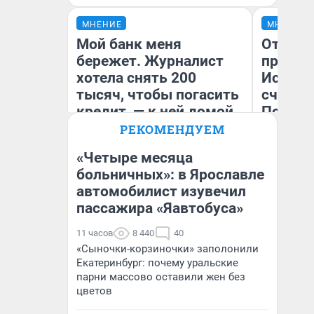
МНЕНИЕ
МНЕНИЕ
Мой банк меня
Отврат
бережет. Журналист
прекра
хотела снять 200
Истори
тысяч, чтобы погасить
счастл
кредит, — к ней домой
Посмот
приехала служба
якутск
РЕКОМЕНДУЕМ
безопасности
метр о
«Четыре месяца
насили
больничных»: в Ярославле
Ксения Владимирская
автомобилист изувечил
Ол
Автор мнения
пассажира «Яавтобуса»
11 часов
8 440
40
«Сыночки-корзиночки» заполонили
Екатеринбург: почему уральские
парни массово оставили жен без
цветов