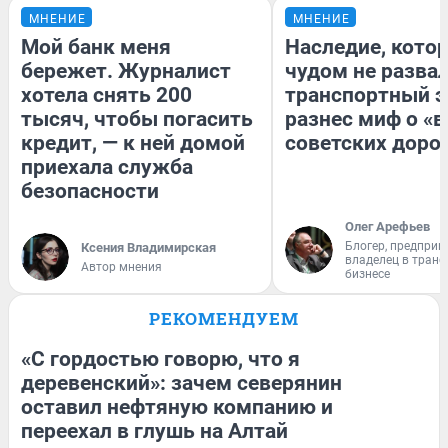
МНЕНИЕ
МНЕНИЕ
Мой банк меня
Наследие, кото
бережет. Журналист
чудом не разва
хотела снять 200
транспортный э
тысяч, чтобы погасить
разнес миф о «
кредит, — к ней домой
советских доро
приехала служба
безопасности
Олег Арефьев
Блогер, предприн
Ксения Владимирская
владелец в тран
Автор мнения
бизнесе
РЕКОМЕНДУЕМ
«С гордостью говорю, что я
деревенский»: зачем северянин
оставил нефтяную компанию и
переехал в глушь на Алтай