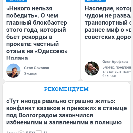
МНЕНИЕ
МНЕНИЕ
«Никого нельзя
Наследие, кото
победить». О чем
чудом не разва
главный блокбастер
транспортный э
этого года, который
разнес миф о «
бьет рекорды в
советских доро
прокате: честный
отзыв на «Одиссею»
Нолана
Олег Арефьев
Блогер, предприн
Стас Соколов
владелец в тран
Эксперт
бизнесе
РЕКОМЕНДУЕМ
«Тут иногда реально страшно жить»:
конфликт казаков и приезжих в станице
под Волгоградом закончился
избиениями и заявлениями в полицию
4 часа
5 533
51