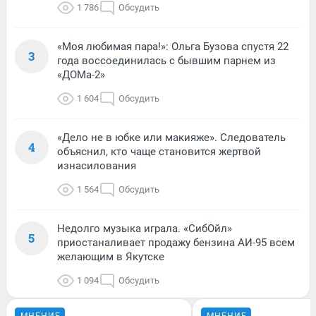
1 786
Обсудить
«Моя любимая пара!»: Ольга Бузова спустя 22
3
года воссоединилась с бывшим парнем из
«ДОМа-2»
1 604
Обсудить
«Дело не в юбке или макияже». Следователь
4
объяснил, кто чаще становится жертвой
изнасилования
1 564
Обсудить
Недолго музыка играла. «СибОйл»
5
приостаналивает продажу бензина АИ-95 всем
желающим в Якутске
1 094
Обсудить