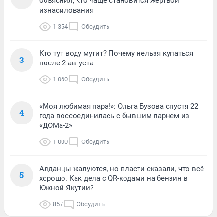
объяснил, кто чаще становится жертвой
изнасилования
1 354
Обсудить
Кто тут воду мутит? Почему нельзя купаться
3
после 2 августа
1 060
Обсудить
«Моя любимая пара!»: Ольга Бузова спустя 22
4
года воссоединилась с бывшим парнем из
«ДОМа-2»
1 000
Обсудить
Алданцы жалуются, но власти сказали, что всё
5
хорошо. Как дела с QR-кодами на бензин в
Южной Якутии?
857
Обсудить