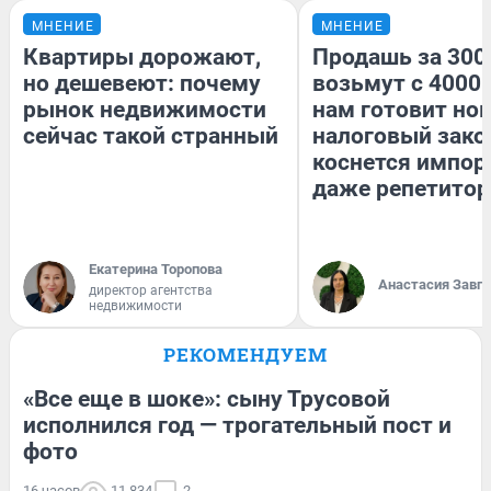
МНЕНИЕ
МНЕНИЕ
Квартиры дорожают,
Продашь за 3000
но дешевеют: почему
возьмут с 4000.
рынок недвижимости
нам готовит но
сейчас такой странный
налоговый зако
коснется импор
даже репетитор
Екатерина Торопова
Анастасия Завг
директор агентства
недвижимости
РЕКОМЕНДУЕМ
«Все еще в шоке»: сыну Трусовой
исполнился год — трогательный пост и
фото
16 часов
11 834
2