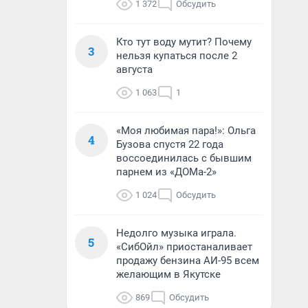
1 372
Обсудить
Кто тут воду мутит? Почему
3
нельзя купаться после 2
августа
1 063
1
«Моя любимая пара!»: Ольга
4
Бузова спустя 22 года
воссоединилась с бывшим
парнем из «ДОМа-2»
1 024
Обсудить
Недолго музыка играла.
5
«СибОйл» приостаналивает
продажу бензина АИ-95 всем
желающим в Якутске
869
Обсудить