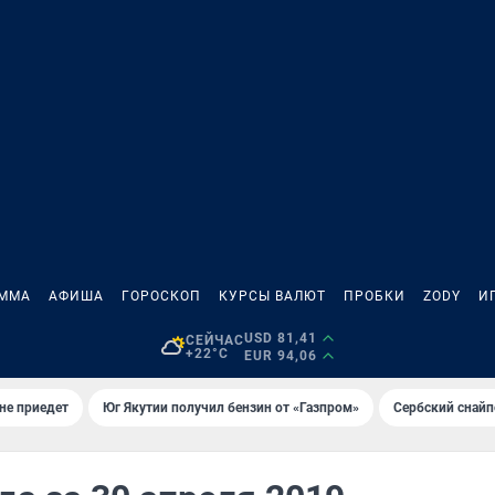
АММА
АФИША
ГОРОСКОП
КУРСЫ ВАЛЮТ
ПРОБКИ
ZODY
И
USD 81,41
СЕЙЧАС
+22°C
EUR 94,06
не приедет
Юг Якутии получил бензин от «Газпром»
Сербский снайп