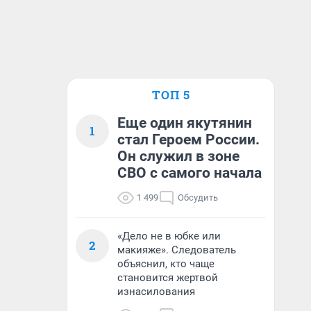
ТОП 5
Еще один якутянин
1
стал Героем России.
Он служил в зоне
СВО с самого начала
1 499
Обсудить
«Дело не в юбке или
2
макияже». Следователь
объяснил, кто чаще
становится жертвой
изнасилования