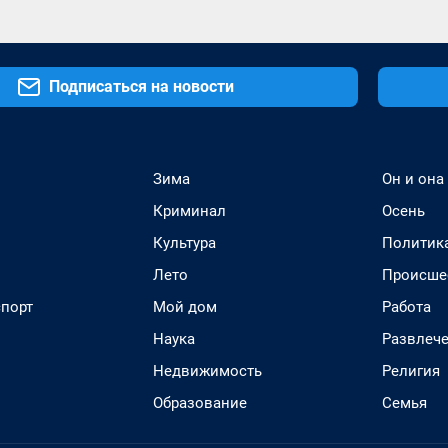
Подписаться на новости
Зима
Он и она
Криминал
Осень
Культура
Политик
Лето
Происше
спорт
Мой дом
Работа
Наука
Развлеч
Недвижимость
Религия
Образование
Семья