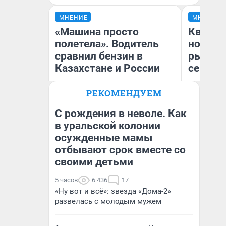
МНЕНИЕ
МНЕНИЕ
«Машина просто
Кварти
полетела». Водитель
но деш
сравнил бензин в
рынок 
Казахстане и России
сейчас
РЕКОМЕНДУЕМ
С рождения в неволе. Как
в уральской колонии
Ек
осужденные мамы
Анатолий Кузнецов
ди
не
отбывают срок вместе со
своими детьми
5 часов
6 436
17
«Ну вот и всё»: звезда «Дома-2»
развелась с молодым мужем