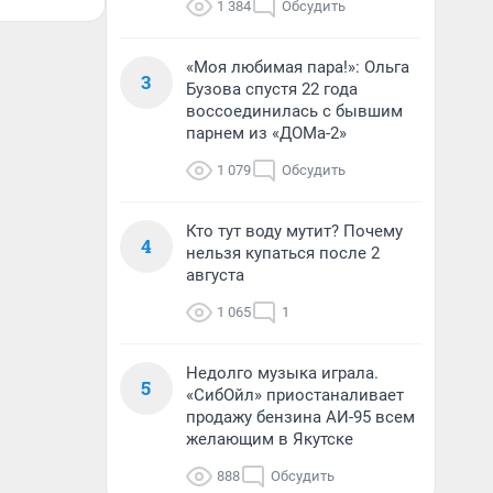
1 384
Обсудить
«Моя любимая пара!»: Ольга
3
Бузова спустя 22 года
воссоединилась с бывшим
парнем из «ДОМа-2»
1 079
Обсудить
Кто тут воду мутит? Почему
4
нельзя купаться после 2
августа
1 065
1
Недолго музыка играла.
5
«СибОйл» приостаналивает
продажу бензина АИ-95 всем
желающим в Якутске
888
Обсудить