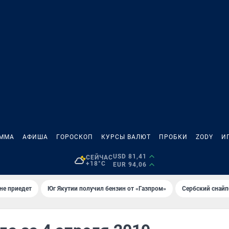
АММА
АФИША
ГОРОСКОП
КУРСЫ ВАЛЮТ
ПРОБКИ
ZODY
И
USD 81,41
СЕЙЧАС
+18°C
EUR 94,06
не приедет
Юг Якутии получил бензин от «Газпром»
Сербский снайп