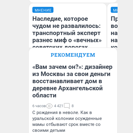
МНЕНИЕ
МНЕНИЕ
Наследие, которое
Продаш
чудом не развалилось:
возьмут
транспортный эксперт
нам го
разнес миф о «вечных»
налого
советских дорогах
коснет
даже р
РЕКОМЕНДУЕМ
«Вам зачем он?»: дизайнер
Олег Арефьев
из Москвы за свои деньги
Блогер, предприниматель,
восстанавливает дом в
Ан
владелец в транспортном
бизнесе
деревне Архангельской
области
6 часов
4 421
8
С рождения в неволе. Как в
уральской колонии осужденные
мамы отбывают срок вместе со
своими детьми