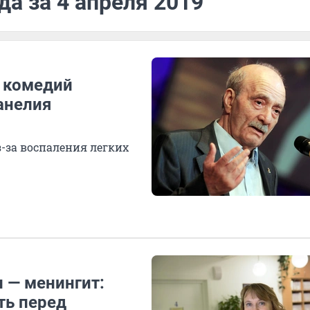
да за 4 апреля 2019
 комедий
анелия
з-за воспаления легких
и — менингит:
ть перед