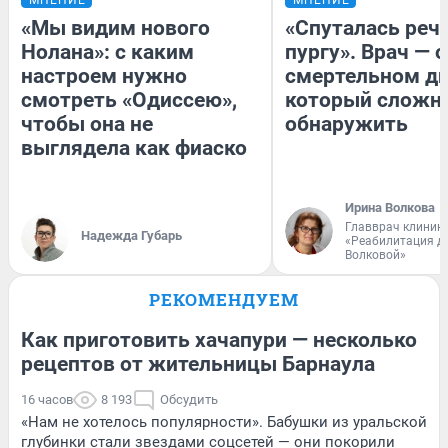
МНЕНИЕ
МНЕНИЕ
«Мы видим нового
«Спуталась речь
Нолана»: с каким
пургу». Врач — о
настроем нужно
смертельном ди
смотреть «Одиссею»,
который сложн
чтобы она не
обнаружить
выглядела как фиаско
Ирина Волкова
Главврач клиник
Надежда Губарь
«Реабилитация д
Волковой»
РЕКОМЕНДУЕМ
Как приготовить хачапури — несколько
рецептов от жительницы Барнаула
16 часов
8 193
Обсудить
«Нам не хотелось популярности». Бабушки из уральской
глубинки стали звездами соцсетей — они покорили