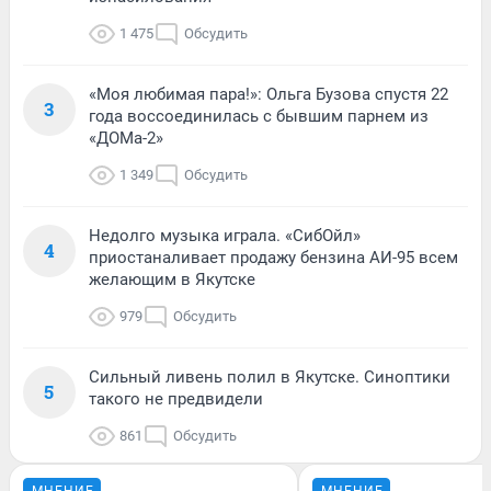
1 475
Обсудить
«Моя любимая пара!»: Ольга Бузова спустя 22
3
года воссоединилась с бывшим парнем из
«ДОМа-2»
1 349
Обсудить
Недолго музыка играла. «СибОйл»
4
приостаналивает продажу бензина АИ-95 всем
желающим в Якутске
979
Обсудить
Сильный ливень полил в Якутске. Синоптики
5
такого не предвидели
861
Обсудить