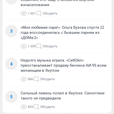
изнасилования
1 461
Обсудить
«Моя любимая пара!»: Ольга Бузова спустя 22
3
года воссоединилась с бывшим парнем из
«ДОМа-2»
1 309
Обсудить
Недолго музыка играла. «СибОйл»
4
приостаналивает продажу бензина АИ-95 всем
желающим в Якутске
966
Обсудить
Сильный ливень полил в Якутске. Синоптики
5
такого не предвидели
853
Обсудить