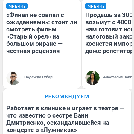
МНЕНИЕ
МНЕНИЕ
«Финал не совпал с
Продашь за 3000
ожиданиями»: стоит ли
возьмут с 4000.
смотреть фильм
нам готовит но
«Старый орел» на
налоговый зако
большом экране —
коснется импор
честная рецензия
даже репетитор
Надежда Губарь
Анастасия Завг
РЕКОМЕНДУЕМ
Работает в клинике и играет в театре —
что известно о сестре Вани
Дмитриенко, оскандалившейся на
концерте в «Лужниках»