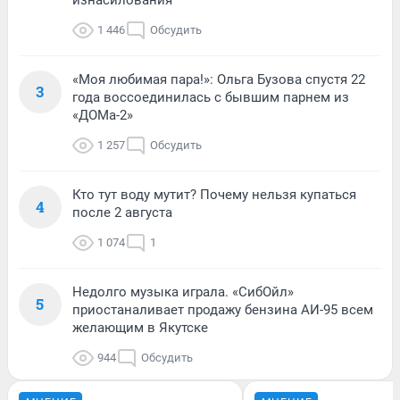
1 446
Обсудить
«Моя любимая пара!»: Ольга Бузова спустя 22
3
года воссоединилась с бывшим парнем из
«ДОМа-2»
1 257
Обсудить
Кто тут воду мутит? Почему нельзя купаться
4
после 2 августа
1 074
1
Недолго музыка играла. «СибОйл»
5
приостаналивает продажу бензина АИ-95 всем
желающим в Якутске
944
Обсудить