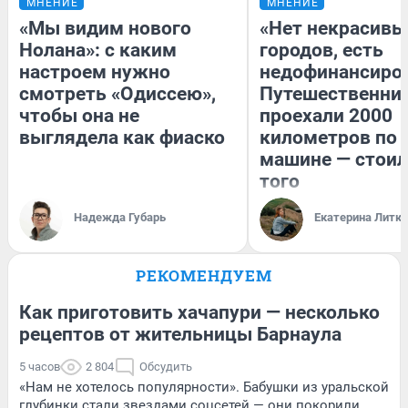
МНЕНИЕ
МНЕНИЕ
«Мы видим нового
«Нет некрасивы
Нолана»: с каким
городов, есть
настроем нужно
недофинансиро
смотреть «Одиссею»,
Путешественни
чтобы она не
проехали 2000
выглядела как фиаско
километров по 
машине — стоил
того
Надежда Губарь
Екатерина Литк
РЕКОМЕНДУЕМ
Как приготовить хачапури — несколько
рецептов от жительницы Барнаула
5 часов
2 804
Обсудить
«Нам не хотелось популярности». Бабушки из уральской
глубинки стали звездами соцсетей — они покорили