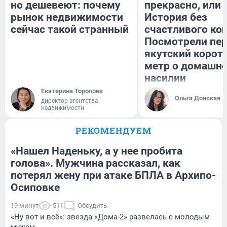
но дешевеют: почему
прекрасно, или
рынок недвижимости
История без
сейчас такой странный
счастливого кон
Посмотрели пе
якутский корот
метр о домашн
насилии
Екатерина Торопова
Ольга Донская
директор агентства
недвижимости
РЕКОМЕНДУЕМ
«Нашел Наденьку, а у нее пробита
голова». Мужчина рассказал, как
потерял жену при атаке БПЛА в Архипо-
Осиповке
19 минут
511
Обсудить
«Ну вот и всё»: звезда «Дома-2» развелась с молодым
мужем