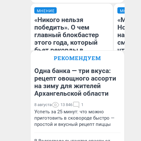
МНЕНИЕ
МНЕНИЕ
«Никого нельзя
«Мы ви
победить». О чем
Нолана
главный блокбастер
настро
этого года, который
смотре
бьет рекорды в
чтобы 
прокате: честный
выгляд
РЕКОМЕНДУЕМ
отзыв на «Одиссею»
Одна банка — три вкуса:
Нолана
рецепт овощного ассорти
Стас Соколов
на зиму для жителей
На
Эксперт
Архангельской области
8 августа
13 846
1
Успеть за 25 минут: что можно
приготовить в сковороде быстро —
простой и вкусный рецепт пиццы