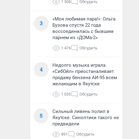
1 508
Обсудить
«Моя любимая пара!»: Ольга
3
Бузова спустя 22 года
воссоединилась с бывшим
парнем из «ДОМа-2»
1 476
Обсудить
Недолго музыка играла.
4
«СибОйл» приостаналивает
продажу бензина АИ-95 всем
желающим в Якутске
1 035
Обсудить
Сильный ливень полил в
5
Якутске. Синоптики такого не
предвидели
891
Обсудить