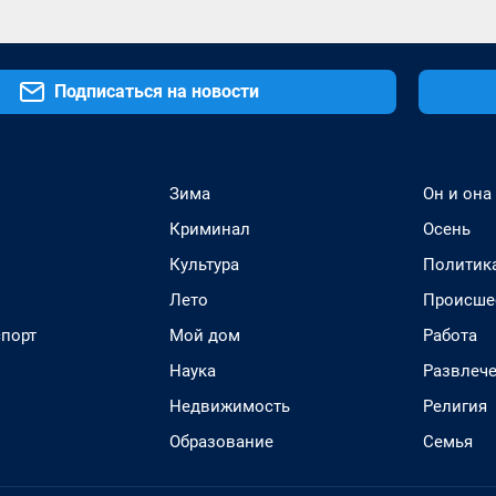
Подписаться на новости
Зима
Он и она
Криминал
Осень
Культура
Политик
Лето
Происше
спорт
Мой дом
Работа
Наука
Развлеч
Недвижимость
Религия
Образование
Семья