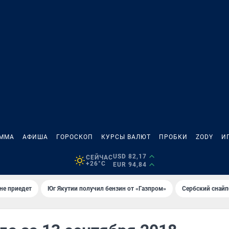
АММА
АФИША
ГОРОСКОП
КУРСЫ ВАЛЮТ
ПРОБКИ
ZODY
И
USD 82,17
СЕЙЧАС
+26°C
EUR 94,84
не приедет
Юг Якутии получил бензин от «Газпром»
Сербский снайп