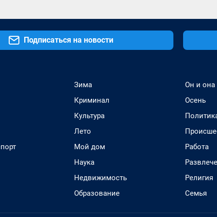
Подписаться на новости
Зима
Он и она
Криминал
Осень
Культура
Политик
Лето
Происше
спорт
Мой дом
Работа
Наука
Развлеч
Недвижимость
Религия
Образование
Семья