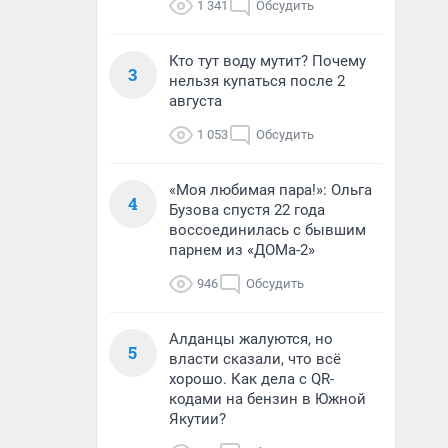
1 341
Обсудить
Кто тут воду мутит? Почему
3
нельзя купаться после 2
августа
1 053
Обсудить
«Моя любимая пара!»: Ольга
4
Бузова спустя 22 года
воссоединилась с бывшим
парнем из «ДОМа-2»
946
Обсудить
Алданцы жалуются, но
5
власти сказали, что всё
хорошо. Как дела с QR-
кодами на бензин в Южной
Якутии?