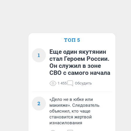
ТОП 5
Еще один якутянин
1
стал Героем России.
Он служил в зоне
СВО с самого начала
1 455
Обсудить
«Дело не в юбке или
2
макияже». Следователь
объяснил, кто чаще
становится жертвой
изнасилования