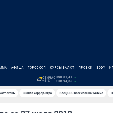
АММА
АФИША
ГОРОСКОП
КУРСЫ ВАЛЮТ
ПРОБКИ
ZODY
И
USD 81,41
СЕЙЧАС
+5°C
EUR 94,06
жает огонь
Вышла хоррор-игра
Боец СВО всех спас на УАЗике
П