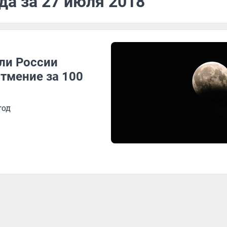
да за 27 июля 2018
ли России
атмение за 100
год