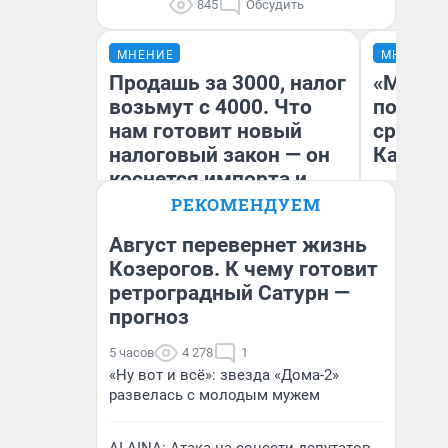
845
Обсудить
МНЕНИЕ
МНЕНИЕ
Продашь за 3000, налог
«Машин
возьмут с 4000. Что
полете
нам готовит новый
сравни
налоговый закон — он
Казахс
коснется импорта и
даже репетиторов
РЕКОМЕНДУЕМ
Август перевернет жизнь
Козерогов. К чему готовит
ретроградный Сатурн —
Анастасия Завгородняя
Ан
прогноз
5 часов
4 278
1
«Ну вот и всё»: звезда «Дома-2»
развелась с молодым мужем