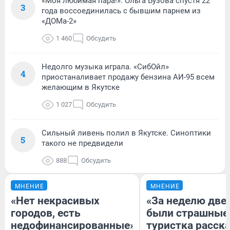
«Моя любимая пара!»: Ольга Бузова спустя 22
3
года воссоединилась с бывшим парнем из
«ДОМа-2»
1 460
Обсудить
Недолго музыка играла. «СибОйл»
4
приостаналивает продажу бензина АИ-95 всем
желающим в Якутске
1 027
Обсудить
Сильный ливень полил в Якутске. Синоптики
5
такого не предвидели
888
Обсудить
МНЕНИЕ
МНЕНИЕ
«Нет некрасивых
«За неделю две
городов, есть
были страшные
недофинансированные».
туристка расска