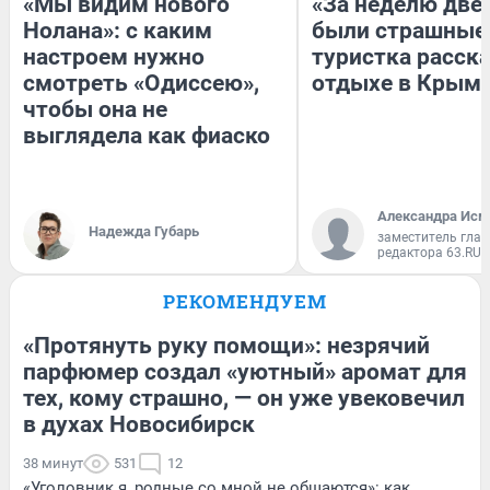
«Мы видим нового
«За неделю две
Нолана»: с каким
были страшные
настроем нужно
туристка расска
смотреть «Одиссею»,
отдыхе в Крым
чтобы она не
выглядела как фиаско
Александра Исм
Надежда Губарь
заместитель глав
редактора 63.RU
РЕКОМЕНДУЕМ
«Протянуть руку помощи»: незрячий
парфюмер создал «уютный» аромат для
тех, кому страшно, — он уже увековечил
в духах Новосибирск
38 минут
531
12
«Уголовник я, родные со мной не общаются»: как