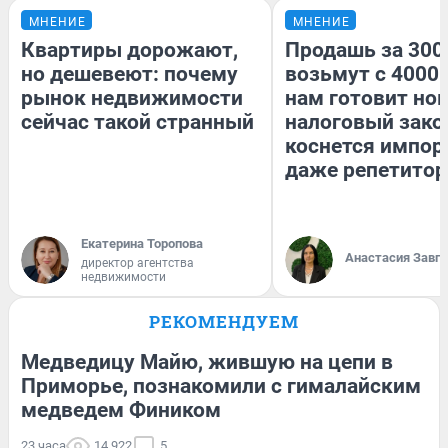
МНЕНИЕ
МНЕНИЕ
Квартиры дорожают,
Продашь за 3000
но дешевеют: почему
возьмут с 4000.
рынок недвижимости
нам готовит но
сейчас такой странный
налоговый зако
коснется импор
даже репетитор
Екатерина Торопова
Анастасия Завг
директор агентства
недвижимости
РЕКОМЕНДУЕМ
Медведицу Майю, жившую на цепи в
Приморье, познакомили с гималайским
медведем Фиником
23 часа
14 922
5