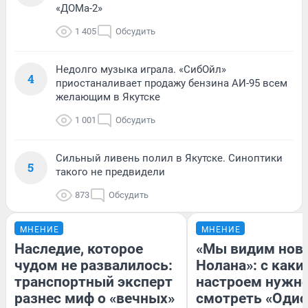
«ДОМа-2»
1 405
Обсудить
Недолго музыка играла. «СибОйл»
4
приостаналивает продажу бензина АИ-95 всем
желающим в Якутске
1 001
Обсудить
Сильный ливень полил в Якутске. Синоптики
5
такого не предвидели
873
Обсудить
МНЕНИЕ
МНЕНИЕ
Наследие, которое
«Мы видим нов
чудом не развалилось:
Нолана»: с каки
транспортный эксперт
настроем нужн
разнес миф о «вечных»
смотреть «Одис