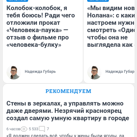
Колобок-колобок, я
«Мы видим нов
тебя боюсь! Ради чего
Нолана»: с каки
отложили прокат
настроем нужн
«Человека-паука» —
смотреть «Одис
отзыв о фильме про
чтобы она не
«человека-булку»
выглядела как 
Надежда Губарь
Надежда Губарь
РЕКОМЕНДУЕМ
Стены в зеркалах, а управлять можно
даже дверями. Незрячий красноярец
создал самую умную квартиру в городе
6 часов
5 533
7
«Я должен сделать всё, чтобы у жены были ягоды, да