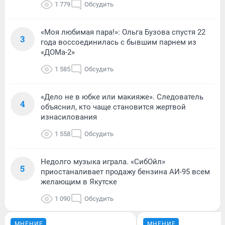
1 779
Обсудить
«Моя любимая пара!»: Ольга Бузова спустя 22
3
года воссоединилась с бывшим парнем из
«ДОМа-2»
1 585
Обсудить
«Дело не в юбке или макияже». Следователь
4
объяснил, кто чаще становится жертвой
изнасилования
1 558
Обсудить
Недолго музыка играла. «СибОйл»
5
приостаналивает продажу бензина АИ-95 всем
желающим в Якутске
1 090
Обсудить
МНЕНИЕ
МНЕНИЕ