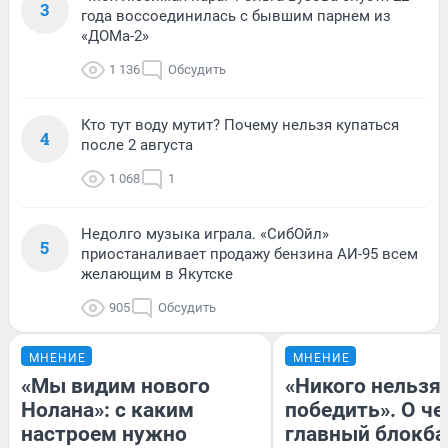
3
года воссоединилась с бывшим парнем из
«ДОМа-2»
1 136
Обсудить
Кто тут воду мутит? Почему нельзя купаться
4
после 2 августа
1 068
1
Недолго музыка играла. «СибОйл»
5
приостаналивает продажу бензина АИ-95 всем
желающим в Якутске
905
Обсудить
МНЕНИЕ
МНЕНИЕ
«Мы видим нового
«Никого нельзя
Нолана»: с каким
победить». О ч
настроем нужно
главный блокба