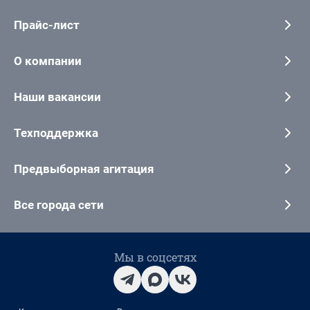
Прайс-лист
О компании
Наши вакансии
Техподдержка
Предвыборная агитация
Все города сети
Мы в соцсетях