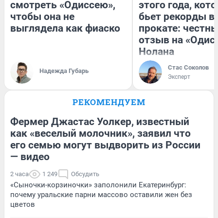
смотреть «Одиссею»,
этого года, кот
чтобы она не
бьет рекорды в
выглядела как фиаско
прокате: честн
отзыв на «Одис
Нолана
Стас Соколов
Надежда Губарь
Эксперт
РЕКОМЕНДУЕМ
Фермер Джастас Уолкер, известный
как «веселый молочник», заявил что
его семью могут выдворить из России
— видео
2 часа
1 249
Обсудить
«Сыночки-корзиночки» заполонили Екатеринбург:
почему уральские парни массово оставили жен без
цветов