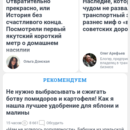
Отвратительно
Наследие, кото
прекрасно, или
чудом не разва
История без
транспортный э
счастливого конца.
разнес миф о «
Посмотрели первый
советских доро
якутский короткий
метр о домашнем
насилии
Олег Арефьев
Блогер, предприн
Ольга Донская
владелец в тран
бизнесе
РЕКОМЕНДУЕМ
Не нужно выбрасывать и сжигать
ботву помидоров и картофеля! Как я
нашла лучшее удобрение для яблони и
малины
15 часов
8 661
Обсудить
«Нам не хотелось популярности». Бабушки из уральской