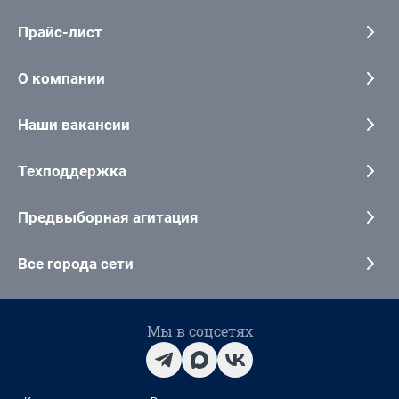
Прайс-лист
О компании
Наши вакансии
Техподдержка
Предвыборная агитация
Все города сети
Мы в соцсетях