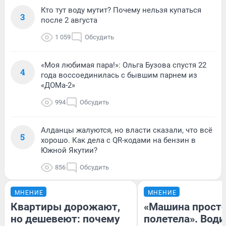
Кто тут воду мутит? Почему нельзя купаться
3
после 2 августа
1 059
Обсудить
«Моя любимая пара!»: Ольга Бузова спустя 22
4
года воссоединилась с бывшим парнем из
«ДОМа-2»
994
Обсудить
Алданцы жалуются, но власти сказали, что всё
5
хорошо. Как дела с QR-кодами на бензин в
Южной Якутии?
856
Обсудить
МНЕНИЕ
МНЕНИЕ
Квартиры дорожают,
«Машина прост
но дешевеют: почему
полетела». Води