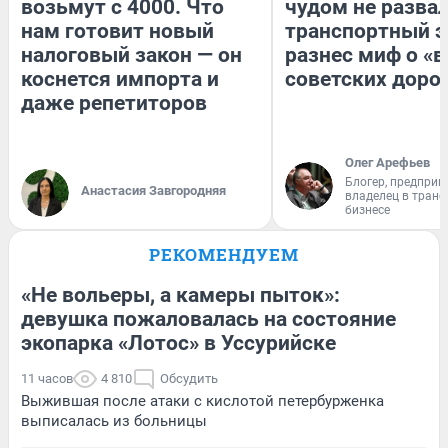
возьмут с 4000. Что
чудом не разва
нам готовит новый
транспортный э
налоговый закон — он
разнес миф о «
коснется импорта и
советских доро
даже репетиторов
Олег Арефьев
Блогер, предприн
Анастасия Завгородняя
владелец в тран
бизнесе
РЕКОМЕНДУЕМ
«Не вольеры, а камеры пыток»:
девушка пожаловалась на состояние
экопарка «Лотос» в Уссурийске
11 часов
4 810
Обсудить
Выжившая после атаки с кислотой петербурженка
выписалась из больницы