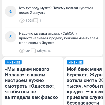
Кто тут воду мутит? Почему нельзя купаться
4
после 2 августа
1 068
1
Недолго музыка играла. «СибОйл»
5
приостаналивает продажу бензина АИ-95 всем
желающим в Якутске
904
Обсудить
МНЕНИЕ
МНЕНИЕ
«Мы видим нового
Мой банк меня
Нолана»: с каким
бережет. Журн
настроем нужно
хотела снять 20
смотреть «Одиссею»,
тысяч, чтобы п
чтобы она не
кредит, — к ней
выглядела как фиаско
приехала служб
безопасности