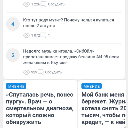
1 226
Обсудить
Кто тут воду мутит? Почему нельзя купаться
4
после 2 августа
1 072
1
Недолго музыка играла. «СибОйл»
5
приостаналивает продажу бензина АИ-95 всем
желающим в Якутске
929
Обсудить
МНЕНИЕ
МНЕНИЕ
«Спуталась речь, понес
Мой банк меня
пургу». Врач — о
бережет. Журн
смертельном диагнозе,
хотела снять 20
который сложно
тысяч, чтобы п
обнаружить
кредит, — к ней