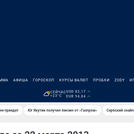
АММА
АФИША
ГОРОСКОП
КУРСЫ ВАЛЮТ
ПРОБКИ
ZODY
И
USD 82,17
СЕЙЧАС
+23°C
EUR 94,84
не приедет
Юг Якутии получил бензин от «Газпром»
Сербский снайп