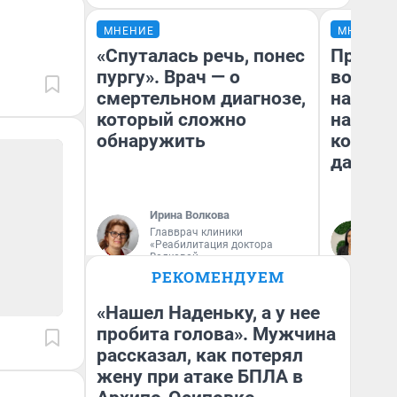
МНЕНИЕ
МНЕНИЕ
«Спуталась речь, понес
Продаш
пургу». Врач — о
возьмут
смертельном диагнозе,
нам го
который сложно
налого
обнаружить
коснет
даже р
Ирина Волкова
Главврач клиники
Ан
«Реабилитация доктора
Волковой»
РЕКОМЕНДУЕМ
«Нашел Наденьку, а у нее
пробита голова». Мужчина
рассказал, как потерял
жену при атаке БПЛА в