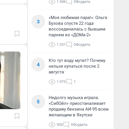
1 436
Обсудить
«Моя любимая пара!»: Ольга
3
Бузова спустя 22 года
воссоединилась с бывшим
парнем из «ДОМа-2»
1 231
Обсудить
Кто тут воду мутит? Почему
4
нельзя купаться после 2
августа
1 073
1
Недолго музыка играла.
5
«СибОйл» приостаналивает
продажу бензина АИ-95 всем
желающим в Якутске
933
Обсудить