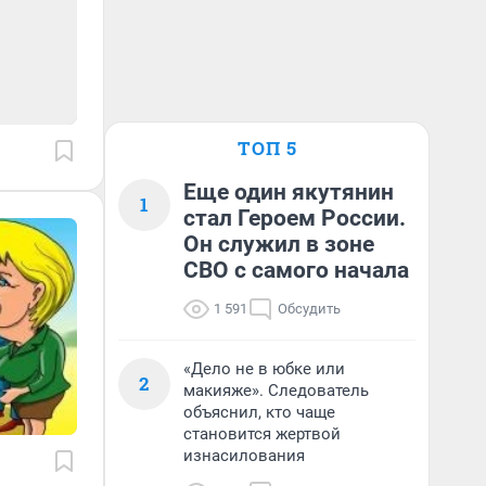
ТОП 5
Еще один якутянин
1
стал Героем России.
Он служил в зоне
СВО с самого начала
1 591
Обсудить
«Дело не в юбке или
2
макияже». Следователь
объяснил, кто чаще
становится жертвой
изнасилования