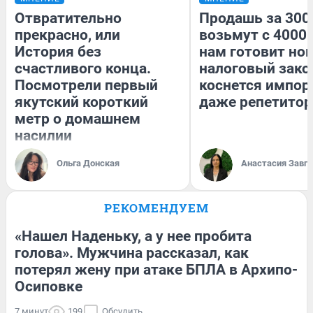
Отвратительно
Продашь за 3000
прекрасно, или
возьмут с 4000.
История без
нам готовит но
счастливого конца.
налоговый зако
Посмотрели первый
коснется импор
якутский короткий
даже репетитор
метр о домашнем
насилии
Ольга Донская
Анастасия Завг
РЕКОМЕНДУЕМ
«Нашел Наденьку, а у нее пробита
голова». Мужчина рассказал, как
потерял жену при атаке БПЛА в Архипо-
Осиповке
7 минут
199
Обсудить