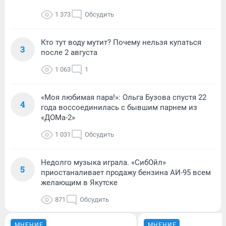
1 373
Обсудить
Кто тут воду мутит? Почему нельзя купаться
3
после 2 августа
1 063
1
«Моя любимая пара!»: Ольга Бузова спустя 22
4
года воссоединилась с бывшим парнем из
«ДОМа-2»
1 031
Обсудить
Недолго музыка играла. «СибОйл»
5
приостаналивает продажу бензина АИ-95 всем
желающим в Якутске
871
Обсудить
МНЕНИЕ
МНЕНИЕ