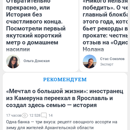
Отвратительно
«Никого нельзя
прекрасно, или
победить». О ч
История без
главный блокба
счастливого конца.
этого года, кот
Посмотрели первый
бьет рекорды в
якутский короткий
прокате: честн
метр о домашнем
отзыв на «Одис
насилии
Нолана
Стас Соколов
Ольга Донская
Эксперт
РЕКОМЕНДУЕМ
«Мечтал о большой жизни»: иностранец
из Камеруна переехал в Ярославль и
создал здесь семью — история
17 часов
12 528
14
Одна банка — три вкуса: рецепт овощного ассорти на
зиму для жителей Архангельской области