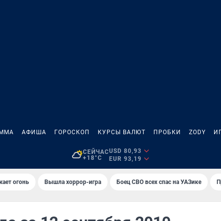
АММА
АФИША
ГОРОСКОП
КУРСЫ ВАЛЮТ
ПРОБКИ
ZODY
И
USD 80,93
СЕЙЧАС
+18°C
EUR 93,19
жает огонь
Вышла хоррор-игра
Боец СВО всех спас на УАЗике
П