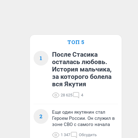
ТОП 5
После Стасика
1
осталась любовь.
История мальчика,
за которого болела
вся Якутия
28 625
4
Еще один якутянин стал
2
Героем России. Он служил в
зоне СВО с самого начала
1 347
Обсудить