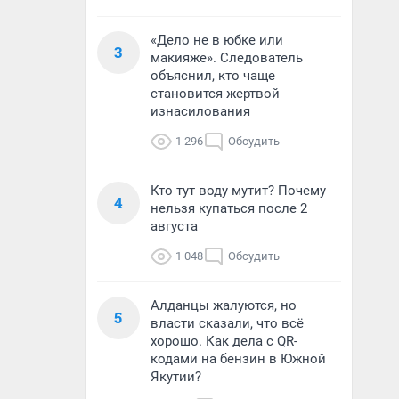
«Дело не в юбке или
3
макияже». Следователь
объяснил, кто чаще
становится жертвой
изнасилования
1 296
Обсудить
Кто тут воду мутит? Почему
4
нельзя купаться после 2
августа
1 048
Обсудить
Алданцы жалуются, но
5
власти сказали, что всё
хорошо. Как дела с QR-
кодами на бензин в Южной
Якутии?