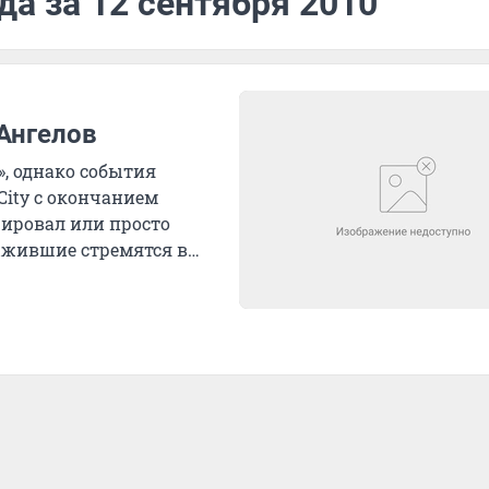
да за 12 сентября 2010
Ангелов
», однако события
City с окончанием
цировал или просто
выжившие стремятся в