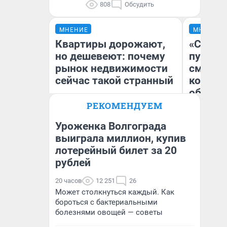
808
Обсудить
МНЕНИЕ
МНЕНИЕ
Квартиры дорожают,
«Спутал
но дешевеют: почему
пургу».
рынок недвижимости
смерте
сейчас такой странный
которы
обнару
РЕКОМЕНДУЕМ
Уроженка Волгограда
Ир
выиграла миллион, купив
Екатерина Торопова
Гл
лотерейный билет за 20
директор агентства
«Р
недвижимости
Во
рублей
20 часов
12 251
26
Может столкнуться каждый. Как
бороться с бактериальными
болезнями овощей — советы