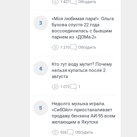
1 427
Обсудить
«Моя любимая пара!»: Ольга
3
Бузова спустя 22 года
воссоединилась с бывшим
парнем из «ДОМа-2»
1 210
Обсудить
Кто тут воду мутит? Почему
4
нельзя купаться после 2
августа
1 072
1
Недолго музыка играла.
5
«СибОйл» приостаналивает
продажу бензина АИ-95 всем
желающим в Якутске
926
Обсудить