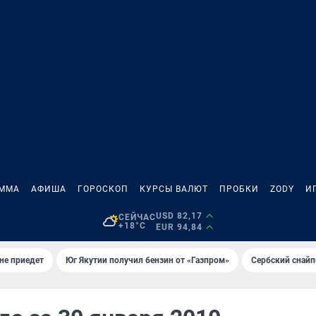
АММА
АФИША
ГОРОСКОП
КУРСЫ ВАЛЮТ
ПРОБКИ
ZODY
И
USD 82,17
СЕЙЧАС
+18°C
EUR 94,84
не приедет
Юг Якутии получил бензин от «Газпром»
Сербский снайп