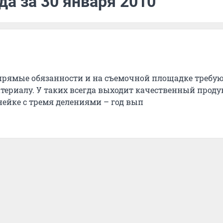
да за 30 января 2010
прямые обязанности и на съемочной площадке требу
ериалу. У таких всегда выходит качественный продук
йке с тремя делениями – год вып