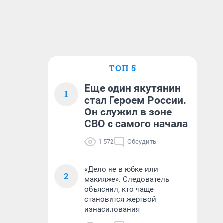
ТОП 5
Еще один якутянин
1
стал Героем России.
Он служил в зоне
СВО с самого начала
1 572
Обсудить
«Дело не в юбке или
2
макияже». Следователь
объяснил, кто чаще
становится жертвой
изнасилования