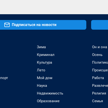
Подписаться на новости
Зима
Он и она
Криминал
Осень
Культура
Политик
Лето
Происше
спорт
Мой дом
Работа
Наука
Развлеч
Недвижимость
Религия
Образование
Семья