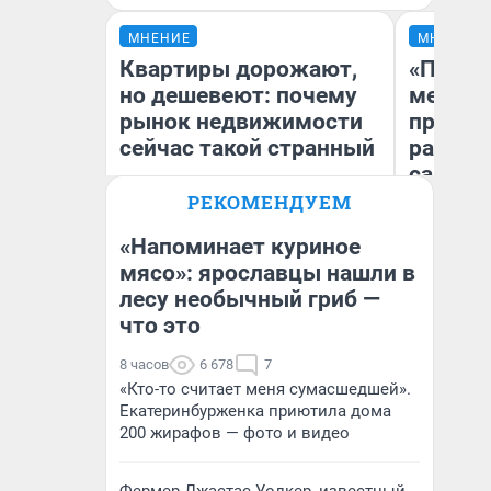
МНЕНИЕ
МНЕНИЕ
Квартиры дорожают,
«Покуп
но дешевеют: почему
мешке»
рынок недвижимости
предпр
сейчас такой странный
рассказ
самом 
бизнес
РЕКОМЕНДУЕМ
дешевы
«Напоминает куриное
мясо»: ярославцы нашли в
Екатерина Торопова
На
лесу необычный гриб —
директор агентства
От
недвижимости
де
что это
8 часов
6 678
7
«Кто-то считает меня сумасшедшей».
Екатеринбурженка приютила дома
200 жирафов — фото и видео