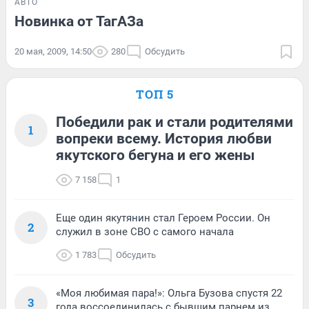
АВТО
Новинка от ТагАЗа
20 мая, 2009, 14:50
280
Обсудить
ТОП 5
Победили рак и стали родителями
1
вопреки всему. История любви
якутского бегуна и его жены
7 158
1
Еще один якутянин стал Героем России. Он
2
служил в зоне СВО с самого начала
1 783
Обсудить
«Моя любимая пара!»: Ольга Бузова спустя 22
3
года воссоединилась с бывшим парнем из