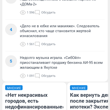
«ДОМа-2»
1 596
Обсудить
«Дело не в юбке или макияже». Следователь
4
объяснил, кто чаще становится жертвой
изнасилования
1 561
Обсудить
Недолго музыка играла. «СибОйл»
5
приостаналивает продажу бензина АИ-95 всем
желающим в Якутске
1 091
Обсудить
МНЕНИЕ
МНЕНИЕ
«Нет некрасивых
Как вернуть де
городов, есть
после закрытия
недофинансированные».
ипотеки? Экспе