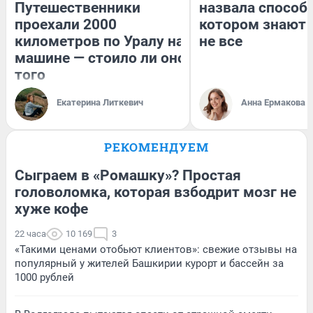
Путешественники
назвала способ,
проехали 2000
котором знают 
километров по Уралу на
не все
машине — стоило ли оно
того
Екатерина Литкевич
Анна Ермакова
РЕКОМЕНДУЕМ
Сыграем в «Ромашку»? Простая
головоломка, которая взбодрит мозг не
хуже кофе
22 часа
10 169
3
«Такими ценами отобьют клиентов»: свежие отзывы на
популярный у жителей Башкирии курорт и бассейн за
1000 рублей