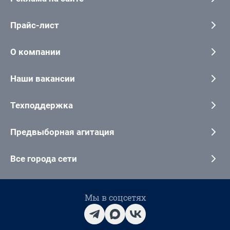
Прайс-лист
О компании
Наши вакансии
Техподдержка
Предвыборная агитация
Все города сети
Мы в соцсетях