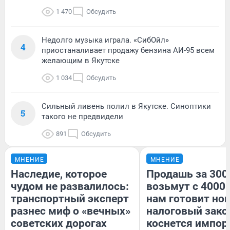
1 470
Обсудить
Недолго музыка играла. «СибОйл»
4
приостаналивает продажу бензина АИ-95 всем
желающим в Якутске
1 034
Обсудить
Сильный ливень полил в Якутске. Синоптики
5
такого не предвидели
891
Обсудить
МНЕНИЕ
МНЕНИЕ
Наследие, которое
Продашь за 3000
чудом не развалилось:
возьмут с 4000.
транспортный эксперт
нам готовит но
разнес миф о «вечных»
налоговый зако
советских дорогах
коснется импор