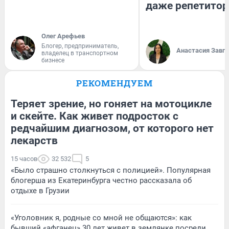
даже репетитор
Олег Арефьев
Блогер, предприниматель,
Анастасия Завг
владелец в транспортном
бизнесе
РЕКОМЕНДУЕМ
Теряет зрение, но гоняет на мотоцикле
и скейте. Как живет подросток с
редчайшим диагнозом, от которого нет
лекарств
15 часов
32 532
5
«Было страшно столкнуться с полицией». Популярная
блогерша из Екатеринбурга честно рассказала об
отдыхе в Грузии
«Уголовник я, родные со мной не общаются»: как
бывший «афганец» 30 лет живет в землянке посреди