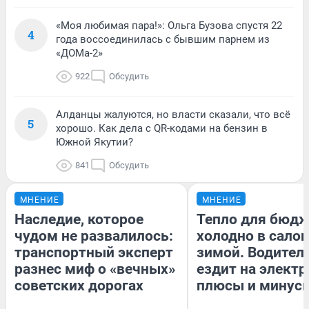
«Моя любимая пара!»: Ольга Бузова спустя 22
4
года воссоединилась с бывшим парнем из
«ДОМа-2»
922
Обсудить
Алданцы жалуются, но власти сказали, что всё
5
хорошо. Как дела с QR-кодами на бензин в
Южной Якутии?
841
Обсудить
МНЕНИЕ
МНЕНИЕ
Наследие, которое
Тепло для бюдж
чудом не развалилось:
холодно в сало
транспортный эксперт
зимой. Водитель
разнес миф о «вечных»
ездит на электр
советских дорогах
плюсы и минус