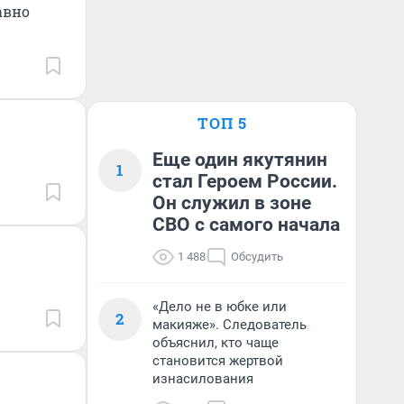
авно
ТОП 5
Еще один якутянин
1
стал Героем России.
Он служил в зоне
СВО с самого начала
1 488
Обсудить
«Дело не в юбке или
2
макияже». Следователь
объяснил, кто чаще
становится жертвой
изнасилования