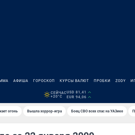
АММА
АФИША
ГОРОСКОП
КУРСЫ ВАЛЮТ
ПРОБКИ
ZODY
И
USD 81,41
СЕЙЧАС
+20°C
EUR 94,06
жает огонь
Вышла хоррор-игра
Боец СВО всех спас на УАЗике
П