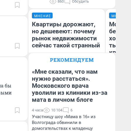
860
Обсудить
МНЕНИЕ
МНЕНИЕ
Квартиры дорожают,
Мой ба
но дешевеют: почему
береже
рынок недвижимости
хотела 
сейчас такой странный
тысяч,
кредит,
приеха
РЕКОМЕНДУЕМ
безопа
«Мне сказали, что нам
нужно расстаться».
Екатерина Торопова
Кс
Московского врача
ла бы
директор агентства
Ав
недвижимости
уволили из клиники из-за
овыми
мата в личном блоге
4 часа
10 104
6
Участницу шоу «Мама в 16» из
Волгограда обвинили в
домогательствах к младенцу