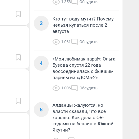
1 358
Обсудить
Кто тут воду мутит? Почему
3
нельзя купаться после 2
августа
1 061
Обсудить
«Моя любимая пара!»: Ольга
4
Бузова спустя 22 года
воссоединилась с бывшим
парнем из «ДОМа-2»
1 006
Обсудить
Алданцы жалуются, но
5
власти сказали, что всё
хорошо. Как дела с QR-
кодами на бензин в Южной
Якутии?