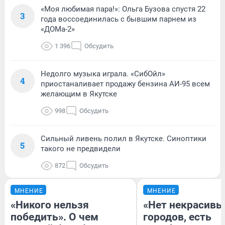
«Моя любимая пара!»: Ольга Бузова спустя 22
3
года воссоединилась с бывшим парнем из
«ДОМа-2»
1 396
Обсудить
Недолго музыка играла. «СибОйл»
4
приостаналивает продажу бензина АИ-95 всем
желающим в Якутске
998
Обсудить
Сильный ливень полил в Якутске. Синоптики
5
такого не предвидели
872
Обсудить
МНЕНИЕ
МНЕНИЕ
«Никого нельзя
«Нет некрасивы
победить». О чем
городов, есть