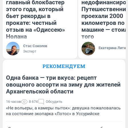
главный блокбастер
недофинансиро
этого года, который
Путешественни
бьет рекорды в
проехали 2000
прокате: честный
километров по 
отзыв на «Одиссею»
машине — стоил
Нолана
того
Стас Соколов
Екатерина Литк
Эксперт
РЕКОМЕНДУЕМ
Одна банка — три вкуса: рецепт
овощного ассорти на зиму для жителей
Архангельской области
16 часов
8 674
Обсудить
«Не вольеры, а камеры пыток»: девушка пожаловалась
на состояние экопарка «Лотос» в Уссурийске