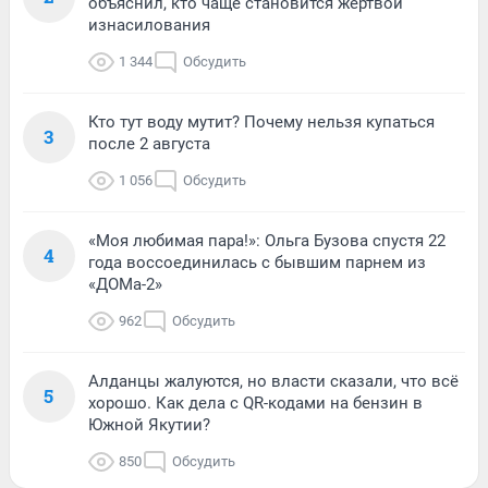
объяснил, кто чаще становится жертвой
изнасилования
1 344
Обсудить
Кто тут воду мутит? Почему нельзя купаться
3
после 2 августа
1 056
Обсудить
«Моя любимая пара!»: Ольга Бузова спустя 22
4
года воссоединилась с бывшим парнем из
«ДОМа-2»
962
Обсудить
Алданцы жалуются, но власти сказали, что всё
5
хорошо. Как дела с QR-кодами на бензин в
Южной Якутии?
850
Обсудить