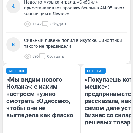
Недолго музыка играла. «СибОйл»
4
приостаналивает продажу бензина АИ-95 всем
желающим в Якутске
1 042
Обсудить
Сильный ливень полил в Якутске. Синоптики
5
такого не предвидели
896
Обсудить
МНЕНИЕ
МНЕНИЕ
«Мы видим нового
«Покупаешь кот
Нолана»: с каким
мешке»:
настроем нужно
предпринимате
смотреть «Одиссею»,
рассказала, как
чтобы она не
самом деле уст
выглядела как фиаско
бизнес со скла
дешевых товар