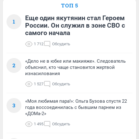
ТОП 5
Еще один якутянин стал Героем
1
России. Он служил в зоне СВО с
самого начала
1 712
Обсудить
«Дело не в юбке или макияже». Следователь
2
объяснил, кто чаще становится жертвой
изнасилования
1 527
Обсудить
«Моя любимая пара!»: Ольга Бузова спустя 22
3
года воссоединилась с бывшим парнем из
«ДОМа-2»
1 495
Обсудить