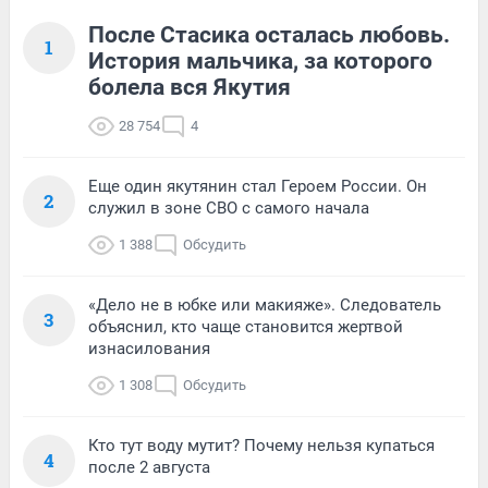
После Стасика осталась любовь.
1
История мальчика, за которого
болела вся Якутия
28 754
4
Еще один якутянин стал Героем России. Он
2
служил в зоне СВО с самого начала
1 388
Обсудить
«Дело не в юбке или макияже». Следователь
3
объяснил, кто чаще становится жертвой
изнасилования
1 308
Обсудить
Кто тут воду мутит? Почему нельзя купаться
4
после 2 августа