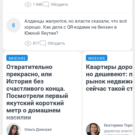
1 048
Обсудить
Алданцы жалуются, но власти сказали, что всё
5
хорошо. Как дела с QR-кодами на бензин в
Южной Якутии?
817
Обсудить
МНЕНИЕ
МНЕНИЕ
Отвратительно
Квартиры доро
прекрасно, или
но дешевеют: п
История без
рынок недвижи
счастливого конца.
сейчас такой с
Посмотрели первый
якутский короткий
метр о домашнем
насилии
Екатерина Тороп
Ольга Донская
директор агентст