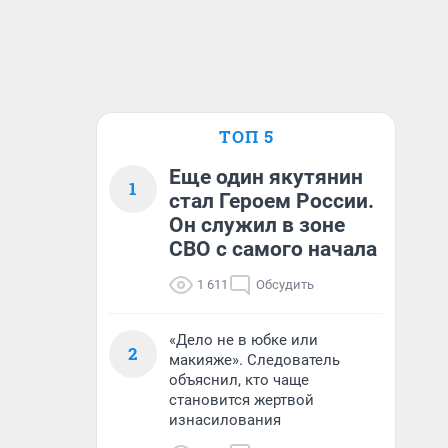
ТОП 5
Еще один якутянин
1
стал Героем России.
Он служил в зоне
СВО с самого начала
1 611
Обсудить
«Дело не в юбке или
2
макияже». Следователь
объяснил, кто чаще
становится жертвой
изнасилования