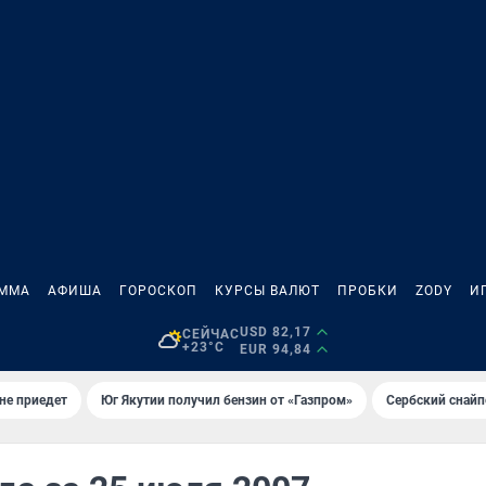
АММА
АФИША
ГОРОСКОП
КУРСЫ ВАЛЮТ
ПРОБКИ
ZODY
И
USD 82,17
СЕЙЧАС
+23°C
EUR 94,84
не приедет
Юг Якутии получил бензин от «Газпром»
Сербский снайп