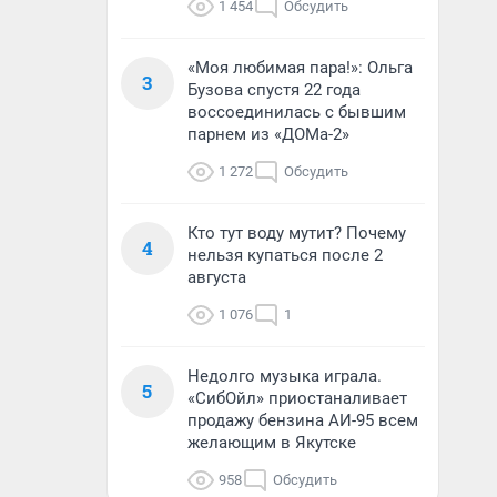
1 454
Обсудить
«Моя любимая пара!»: Ольга
3
Бузова спустя 22 года
воссоединилась с бывшим
парнем из «ДОМа-2»
1 272
Обсудить
Кто тут воду мутит? Почему
4
нельзя купаться после 2
августа
1 076
1
Недолго музыка играла.
5
«СибОйл» приостаналивает
продажу бензина АИ-95 всем
желающим в Якутске
958
Обсудить