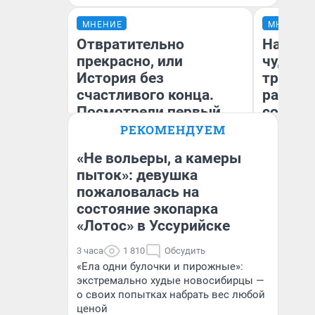
МНЕНИЕ
МНЕНИЕ
Отвратительно
Наслед
прекрасно, или
чудом 
История без
трансп
счастливого конца.
разнес
Посмотрели первый
советс
якутский короткий
РЕКОМЕНДУЕМ
метр о домашнем
«Не вольеры, а камеры
насилии
Ол
пыток»: девушка
Бл
пожаловалась на
Ольга Донская
вл
би
состояние экопарка
«Лотос» в Уссурийске
3 часа
1 810
Обсудить
«Ела одни булочки и пирожные»:
экстремально худые новосибирцы —
о своих попытках набрать вес любой
ценой