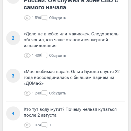
России. Он служил в зоне СВО с
самого начала
1 596
Обсудить
«Дело не в юбке или макияже». Следователь
2
объяснил, кто чаще становится жертвой
изнасилования
1 439
Обсудить
«Моя любимая пара!»: Ольга Бузова спустя 22
3
года воссоединилась с бывшим парнем из
«ДОМа-2»
1 240
Обсудить
Кто тут воду мутит? Почему нельзя купаться
4
после 2 августа
1 074
1