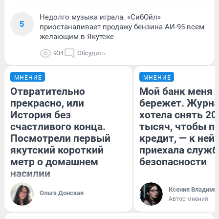
Недолго музыка играла. «СибОйл»
5
приостаналивает продажу бензина АИ-95 всем
желающим в Якутске
934
Обсудить
МНЕНИЕ
МНЕНИЕ
Отвратительно
Мой банк меня
прекрасно, или
бережет. Журн
История без
хотела снять 20
счастливого конца.
тысяч, чтобы п
Посмотрели первый
кредит, — к ней
якутский короткий
приехала служб
метр о домашнем
безопасности
насилии
Ксения Владими
Ольга Донская
Автор мнения