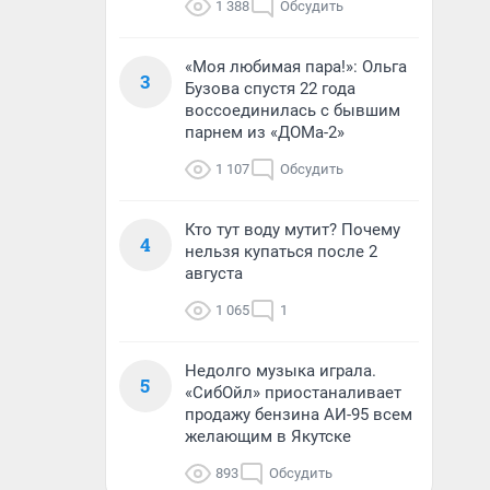
1 388
Обсудить
«Моя любимая пара!»: Ольга
3
Бузова спустя 22 года
воссоединилась с бывшим
парнем из «ДОМа-2»
1 107
Обсудить
Кто тут воду мутит? Почему
4
нельзя купаться после 2
августа
1 065
1
Недолго музыка играла.
5
«СибОйл» приостаналивает
продажу бензина АИ-95 всем
желающим в Якутске
893
Обсудить