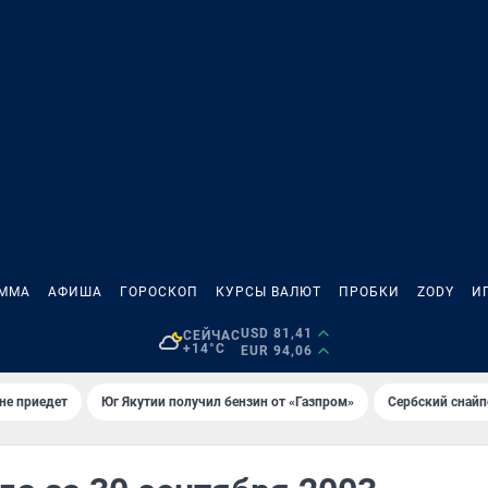
АММА
АФИША
ГОРОСКОП
КУРСЫ ВАЛЮТ
ПРОБКИ
ZODY
И
USD 81,41
СЕЙЧАС
+14°C
EUR 94,06
не приедет
Юг Якутии получил бензин от «Газпром»
Сербский снайп