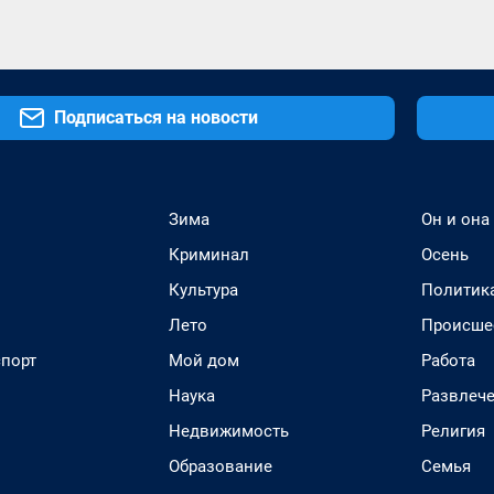
Подписаться на новости
Зима
Он и она
Криминал
Осень
Культура
Политик
Лето
Происше
спорт
Мой дом
Работа
Наука
Развлеч
Недвижимость
Религия
Образование
Семья