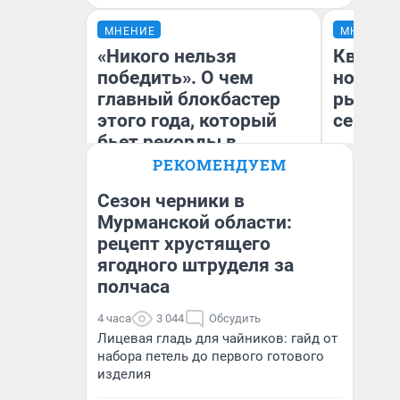
МНЕНИЕ
МНЕНИЕ
«Никого нельзя
Кварти
победить». О чем
но деш
главный блокбастер
рынок 
этого года, который
сейчас
бьет рекорды в
прокате: честный
РЕКОМЕНДУЕМ
отзыв на «Одиссею»
Сезон черники в
Нолана
Мурманской области:
Ек
Стас Соколов
рецепт хрустящего
ди
Эксперт
не
ягодного штруделя за
полчаса
4 часа
3 044
Обсудить
Лицевая гладь для чайников: гайд от
набора петель до первого готового
изделия