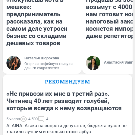
мешке»:
возьмут с 4000.
предприниматель
нам готовит но
рассказала, как на
налоговый зако
самом деле устроен
коснется импор
бизнес со складами
даже репетитор
дешевых товаров
Наталья Шорохова
Анастасия Завг
Открыла кофейную точку на
деньги соцразвития
РЕКОМЕНДУЕМ
«Не привози их мне в третий раз».
Читинец 40 лет разводит голубей,
которые всегда к нему возвращаются
5 часов
4 500
4
AI-AINA: Атака на соцсети депутатов, бюджета вузов не
хватило лучшим и сколько стоит арбуз