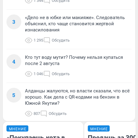
1 344
Обсудить
«Дело не в юбке или макияже». Следователь
3
объяснил, кто чаще становится жертвой
изнасилования
1 295
Обсудить
Кто тут воду мутит? Почему нельзя купаться
4
после 2 августа
1 046
Обсудить
Алданцы жалуются, но власти сказали, что всё
5
хорошо. Как дела с QR-кодами на бензин в
Южной Якутии?
807
Обсудить
МНЕНИЕ
МНЕНИЕ
«Покупаешь кота в
Продашь за 3000