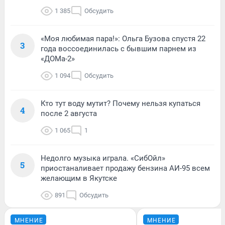
1 385
Обсудить
«Моя любимая пара!»: Ольга Бузова спустя 22
3
года воссоединилась с бывшим парнем из
«ДОМа-2»
1 094
Обсудить
Кто тут воду мутит? Почему нельзя купаться
4
после 2 августа
1 065
1
Недолго музыка играла. «СибОйл»
5
приостаналивает продажу бензина АИ-95 всем
желающим в Якутске
891
Обсудить
МНЕНИЕ
МНЕНИЕ