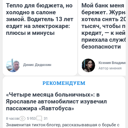
Тепло для бюджета, но
Мой банк меня
холодно в салоне
бережет. Журн
зимой. Водитель 13 лет
хотела снять 20
ездит на электрокаре:
тысяч, чтобы п
плюсы и минусы
кредит, — к ней
приехала служб
безопасности
Ксения Владими
Денис Дедюхин
Автор мнения
РЕКОМЕНДУЕМ
«Четыре месяца больничных»: в
Ярославле автомобилист изувечил
пассажира «Яавтобуса»
8 часов
5 953
31
Знаменитая тикток-блогер, рассказывавшая о борьбе с