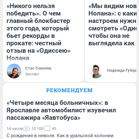
«Никого нельзя
«Мы видим нов
победить». О чем
Нолана»: с каки
главный блокбастер
настроем нужн
этого года, который
смотреть «Одис
бьет рекорды в
чтобы она не
прокате: честный
выглядела как 
отзыв на «Одиссею»
Нолана
Стас Соколов
Надежда Губарь
Эксперт
РЕКОМЕНДУЕМ
«Четыре месяца больничных»: в
Ярославле автомобилист изувечил
пассажира «Яавтобуса»
14 часов
10 100
45
С рождения в неволе. Как в уральской колонии